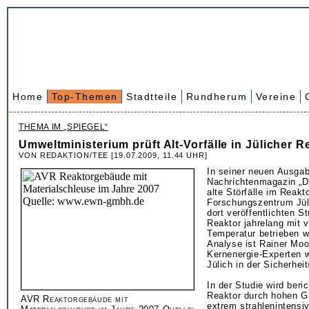
Home
Top-Themen
Stadtteile
Rundherum
Vereine
THEMA IM „SPIEGEL“
Umweltministerium prüft Alt-Vorfälle in Jülicher R
VON REDAKTION/TEE [19.07.2009, 11.44 UHR]
In seiner neuen Ausgab
Nachrichtenmagazin „De
alte Störfälle im Reakt
Forschungszentrum Jüli
dort veröffentlichten St
Reaktor jahrelang mit v
Temperatur betrieben w
Analyse ist Rainer Mo
Kernenergie-Experten w
Jülich in der Sicherhei
In der Studie wird beri
Reaktor durch hohen Gr
AVR Reaktorgebäude mit
extrem strahlenintensiv