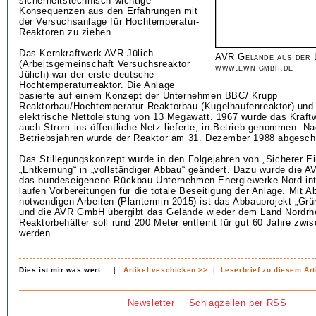
sicherheitstechnisch wichtige
Konsequenzen aus den Erfahrungen mit
der Versuchsanlage für Hochtemperatur-
Reaktoren zu ziehen.
Das Kernkraftwerk AVR Jülich
AVR Gelände aus der 
(Arbeitsgemeinschaft Versuchsreaktor
www.ewn-gmbh.de
Jülich) war der erste deutsche
Hochtemperaturreaktor. Die Anlage
basierte auf einem Konzept der Unternehmen BBC/ Krupp
Reaktorbau/Hochtemperatur Reaktorbau (Kugelhaufenreaktor) und 
elektrische Nettoleistung von 13 Megawatt. 1967 wurde das Kraft
auch Strom ins öffentliche Netz lieferte, in Betrieb genommen. N
Betriebsjahren wurde der Reaktor am 31. Dezember 1988 abgescha
Das Stillegungskonzept wurde in den Folgejahren von „Sicherer E
„Entkernung“ in „vollständiger Abbau“ geändert. Dazu wurde die A
das bundeseigenene Rückbau-Unternehmen Energiewerke Nord inte
laufen Vorbereitungen für die totale Beseitigung der Anlage. Mit A
notwendigen Arbeiten (Plantermin 2015) ist das Abbauprojekt „Gr
und die AVR GmbH übergibt das Gelände wieder dem Land Nordrhe
Reaktorbehälter soll rund 200 Meter entfernt für gut 60 Jahre zwi
werden.
Dies ist mir was wert:
|
Artikel veschicken >>
|
Leserbrief zu diesem Art
Newsletter
Schlagzeilen per RSS