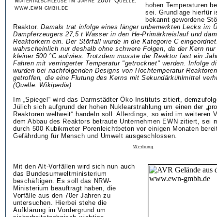
Materialschleuse im Jahre 2007 Quelle:
hohen Temperaturen be
www.ewn-gmbh.de
sei. Grundlage hierfür 
bekannt gewordene Stör
Reaktor.
Damals trat infolge eines länger unbemerkten Lecks im Üb
Dampferzeugers 27,5 t Wasser in den He-Primärkreislauf und dami
Reaktorkern ein. Der Störfall wurde in die Kategorie C eingeordnet.
wahrscheinlich nur deshalb ohne schwere Folgen, da der Kern nu
kleiner 500 °C aufwies. Trotzdem musste der Reaktor fast ein Jah
Fahren mit verringerter Temperatur "getrocknet" werden. Infolge di
wurden bei nachfolgenden Designs von Hochtemperatur-Reaktore
getroffen, die eine Flutung des Kerns mit Sekundärkühlmittel verh
(Quelle: Wikipedia)
Im „Spiegel“ wird das Darmstädter Öko-Instituts zitiert, demzufol
Jülich sich aufgrund der hohen Nuklearstrahlung um einen der „pr
Reaktoren weltweit“ handeln soll. Allerdings, so wird im weiteren V
dem Abbau des Reaktors betraute Unternehmen EWN zitiert, sei mi
durch 500 Kubikmeter Porenleichtbeton vor einigen Monaten berei
Gefährdung für Mensch und Umwelt ausgeschlossen.
Werbung
Mit den Alt-Vorfällen wird sich nun auch
das Bundesumweltministerium
beschäftigen. Es soll das NRW-
Ministerium beauftragt haben, die
Vorfälle aus den 70er Jahren zu
untersuchen. Hierbei stehe die
Aufklärung im Vordergrund um