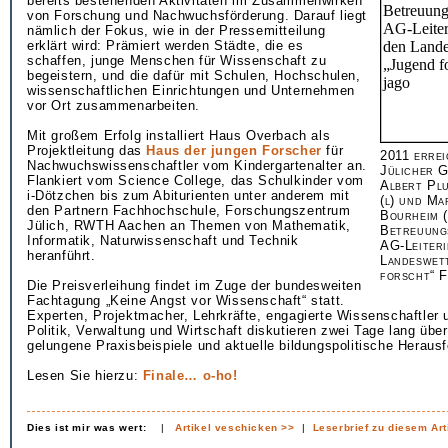
bereits bestehenden Aktivitäten im Zusammenwirken
von Forschung und Nachwuchsförderung. Darauf liegt
nämlich der Fokus, wie in der Pressemitteilung
erklärt wird: Prämiert werden Städte, die es
schaffen, junge Menschen für Wissenschaft zu
begeistern, und die dafür mit Schulen, Hochschulen,
wissenschaftlichen Einrichtungen und Unternehmen
vor Ort zusammenarbeiten.
Mit großem Erfolg installiert Haus Overbach als
Projektleitung das
Haus der jungen Forscher
für
2011 errei
Nachwuchswissenschaftler vom Kindergartenalter an.
Jülicher G
Flankiert vom Science College, das Schulkinder vom
Albert Pl
i-Dötzchen bis zum Abiturienten unter anderem mit
(l) und Ma
den Partnern Fachhochschule, Forschungszentrum
Bourheim (
Jülich, RWTH Aachen an Themen von Mathematik,
Betreuung
Informatik, Naturwissenschaft und Technik
AG-Leiter
heranführt.
Landeswet
forscht“ F
Die Preisverleihung findet im Zuge der bundesweiten
Fachtagung „Keine Angst vor Wissenschaft“ statt.
Experten, Projektmacher, Lehrkräfte, engagierte Wissenschaftler
Politik, Verwaltung und Wirtschaft diskutieren zwei Tage lang übe
gelungene Praxisbeispiele und aktuelle bildungspolitische Heraus
Lesen Sie hierzu:
Finale… o-ho!
Dies ist mir was wert:
|
Artikel veschicken >>
|
Leserbrief zu diesem Art