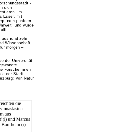
orschungsstadt -
n sich
entieren. Im
a Esser, mit
zeptteam punkten
 Umwelt" und wurde
ellt.
k aus rund zehn
nd Wissenschaft,
 für morgen –
e der Universität
ngewandte
ge Forscherinnen
le der Stadt
ürzburg: Von Natur