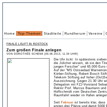
Home
Top-Themen
Stadtteile
Rundherum
Vereine
FINALE LÄUFT IN ROSTOCK
Zum großen Finale anlegen
VON DOROTHÉE SCHENK [06.06.2013, 11.39 UHR]
Die Uhr tickt: In spätestens sieb
die Jülicher wissen, ob sie den Tit
jungen Forscher" und 65.000 Euro 
Auf der "MS Ostseebad Warnemünd
Körber-Stiftung, Robert Bosch Sti
Telekom Stiftung auf hoher (Ost)S
Auszeichnung. Gegen 21.30 Uhr wir
Delegation mit FZJ-Vorstand Seba
Rektor Prof. Marcus Baumann und 
Hoffschmidt vom Deutschen Zentru
Raumfahrt wieder im Hafen anlege
Seit
Februar
ist bereits klar, dass
ersten drei Plätze und damit 5000 