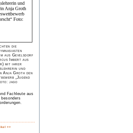
chten die
ymnasiasten
um aus Gevelsdorf
rcus Imbert aus
r) mit ihrer
slehrerin und
in Anja Groth den
tbewerb „Jugend
oto: jago
 und Fachleute aus
r besonders
forderungen.
ikel >>