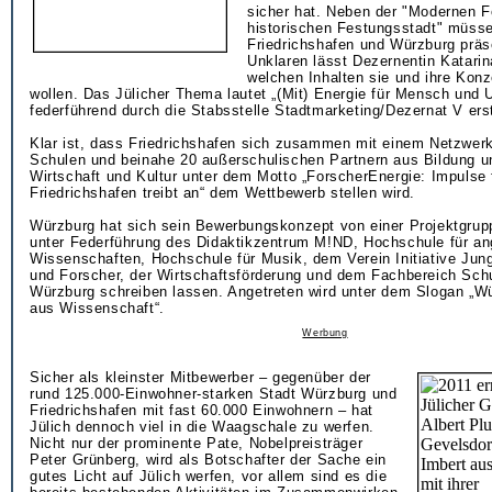
sicher hat. Neben der "Modernen F
historischen Festungsstadt" müsse
Friedrichshafen und Würzburg präs
Unklaren lässt Dezernentin Katarin
welchen Inhalten sie und ihre Kon
wollen. Das Jülicher Thema lautet „(Mit) Energie für Mensch und
federführend durch die Stabsstelle Stadtmarketing/Dezernat V erst
Klar ist, dass Friedrichshafen sich zusammen mit einem Netzwer
Schulen und beinahe 20 außerschulischen Partnern aus Bildung u
Wirtschaft und Kultur unter dem Motto „ForscherEnergie: Impulse
Friedrichshafen treibt an“ dem Wettbewerb stellen wird.
Würzburg hat sich sein Bewerbungskonzept von einer Projektgrupp
unter Federführung des Didaktikzentrum M!ND, Hochschule für a
Wissenschaften, Hochschule für Musik, dem Verein Initiative Jun
und Forscher, der Wirtschaftsförderung und dem Fachbereich Schu
Würzburg schreiben lassen. Angetreten wird unter dem Slogan „W
aus Wissenschaft“.
Werbung
Sicher als kleinster Mitbewerber – gegenüber der
rund 125.000-Einwohner-starken Stadt Würzburg und
Friedrichshafen mit fast 60.000 Einwohnern – hat
Jülich dennoch viel in die Waagschale zu werfen.
Nicht nur der prominente Pate, Nobelpreisträger
Peter Grünberg, wird als Botschafter der Sache ein
gutes Licht auf Jülich werfen, vor allem sind es die