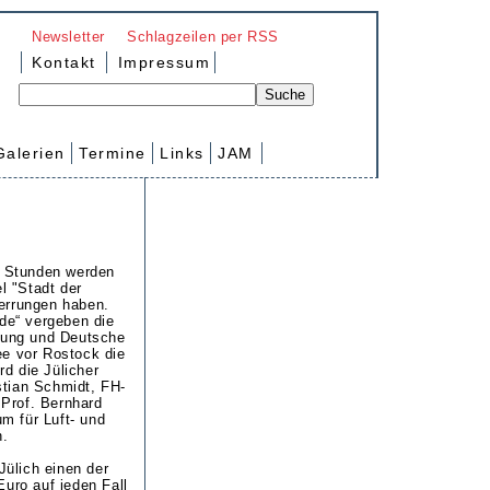
Newsletter
Schlagzeilen per RSS
Kontakt
Impressum
Galerien
Termine
Links
JAM
en Stunden werden
el "Stadt der
errungen haben.
e“ vergeben die
ftung und Deutsche
ee vor Rostock die
d die Jülicher
stian Schmidt, FH-
Prof. Bernhard
m für Luft- und
n.
 Jülich einen der
Euro auf jeden Fall