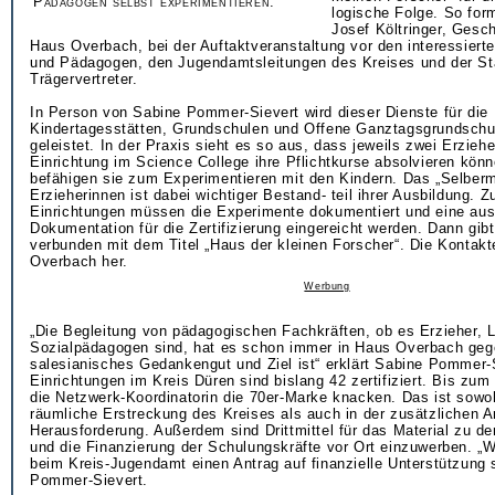
Pädagogen selbst experimentieren.
logische Folge. So form
Josef Költringer, Gesc
Haus Overbach, bei der Auftaktveranstaltung vor den interessier
und Pädagogen, den Jugendamtsleitungen des Kreises und der St
Trägervertreter.
In Person von Sabine Pommer-Sievert wird dieser Dienste für die
Kindertagesstätten, Grundschulen und Offene Ganztagsgrundschu
geleistet. In der Praxis sieht es so aus, dass jeweils zwei Erziehe
Einrichtung im Science College ihre Pflichtkurse absolvieren kön
befähigen sie zum Experimentieren mit den Kindern. Das „Selber
Erzieherinnen ist dabei wichtiger Bestand- teil ihrer Ausbildung. Z
Einrichtungen müssen die Experimente dokumentiert und eine aus
Dokumentation für die Zertifizierung eingereicht werden. Dann gibt
verbunden mit dem Titel „Haus der kleinen Forscher“. Die Kontakt
Overbach her.
Werbung
„Die Begleitung von pädagogischen Fachkräften, ob es Erzieher, L
Sozialpädagogen sind, hat es schon immer in Haus Overbach geg
salesianisches Gedankengut und Ziel ist“ erklärt Sabine Pommer-
Einrichtungen im Kreis Düren sind bislang 42 zertifiziert. Bis zum
die Netzwerk-Koordinatorin die 70er-Marke knacken. Das ist sowoh
räumliche Erstreckung des Kreises als auch in der zusätzlichen Ar
Herausforderung. Außerdem sind Drittmittel für das Material zu d
und die Finanzierung der Schulungskräfte vor Ort einzuwerben. „
beim Kreis-Jugendamt einen Antrag auf finanzielle Unterstützung s
Pommer-Sievert.