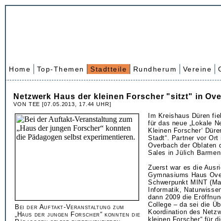
Home
Top-Themen
Stadtteile
Rundherum
Vereine
Netzwerk Haus der kleinen Forscher "sitzt" in Ov
VON TEE [07.05.2013, 17.44 UHR]
Im Kreishaus Düren fie
für das neue „Lokale N
Kleinen Forscher‘ Düre
Stadt“. Partner vor Ort
Overbach der Oblaten 
Sales in Jülich Barmen
Zuerst war es die Ausr
Gymnasiums Haus Ove
Schwerpunkt MINT (Ma
Informatik, Naturwisse
dann 2009 die Eröffnu
College – da sei die Ü
Bei der Auftakt-Veranstaltung zum
Koordination des Netz
„Haus der jungen Forscher“ konnten die
kleinen Forscher“ für d