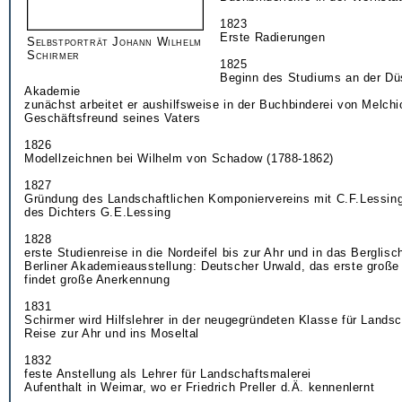
1823
Erste Radierungen
Selbstporträt Johann Wilhelm
Schirmer
1825
Beginn des Studiums an der Dü
Akademie
zunächst arbeitet er aushilfsweise in der Buchbinderei von Melchi
Geschäftsfreund seines Vaters
1826
Modellzeichnen bei Wilhelm von Schadow (1788-1862)
1827
Gründung des Landschaftlichen Komponiervereins mit C.F.Lessin
des Dichters G.E.Lessing
1828
erste Studienreise in die Nordeifel bis zur Ahr und in das Berglis
Berliner Akademieausstellung: Deutscher Urwald, das erste groß
findet große Anerkennung
1831
Schirmer wird Hilfslehrer in der neugegründeten Klasse für Lands
Reise zur Ahr und ins Moseltal
1832
feste Anstellung als Lehrer für Landschaftsmalerei
Aufenthalt in Weimar, wo er Friedrich Preller d.Ä. kennenlernt