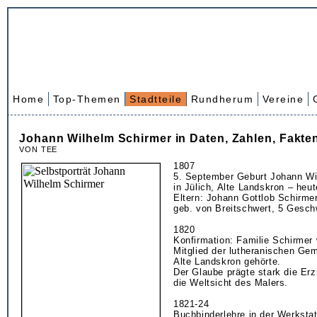
Home
Top-Themen
Stadtteile
Rundherum
Vereine
Johann Wilhelm Schirmer in Daten, Zahlen, Fakte
VON TEE
1807
5. September Geburt Johann Wi
in Jülich, Alte Landskron – heut
Eltern: Johann Gottlob Schirme
geb. von Breitschwert, 5 Gesch
1820
Konfirmation: Familie Schirmer 
Mitglied der lutheranischen Gem
Alte Landskron gehörte.
Der Glaube prägte stark die Er
die Weltsicht des Malers.
1821-24
Buchbinderlehre in der Werkstat