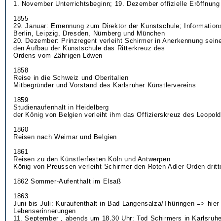
1. November Unterrichtsbeginn; 19. Dezember offizielle Eröffnung
1855
29. Januar: Ernennung zum Direktor der Kunstschule; Information
Berlin, Leipzig, Dresden, Nürnberg und München
20. Dezember: Prinzregent verleiht Schirmer in Anerkennung sein
den Aufbau der Kunstschule das Ritterkreuz des
Ordens vom Zährigen Löwen
1858
Reise in die Schweiz und Oberitalien
Mitbegründer und Vorstand des Karlsruher Künstlervereins
1859
Studienaufenhalt in Heidelberg
der König von Belgien verleiht ihm das Offizierskreuz des Leopol
1860
Reisen nach Weimar und Belgien
1861
Reisen zu den Künstlerfesten Köln und Antwerpen
König von Preussen verleiht Schirmer den Roten Adler Orden dritt
1862 Sommer-Aufenthalt im Elsaß
1863
Juni bis Juli: Kuraufenthalt in Bad Langensalza/Thüringen => hier 
Lebenserinnerungen
11. September , abends um 18.30 Uhr: Tod Schirmers in Karlsruhe