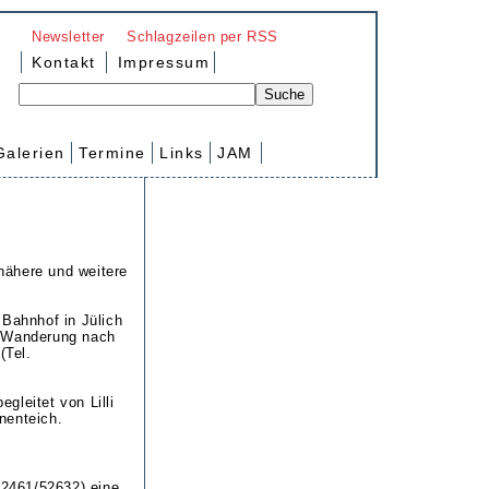
Newsletter
Schlagzeilen per RSS
Kontakt
Impressum
Galerien
Termine
Links
JAM
 nähere und weitere
 Bahnhof in Jülich
e Wanderung nach
(Tel.
gleitet von Lilli
nenteich.
02461/52632) eine