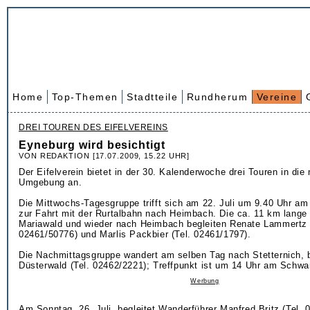
Home
Top-Themen
Stadtteile
Rundherum
Vereine
DREI TOUREN DES EIFELVEREINS
Eyneburg wird besichtigt
VON REDAKTION [17.07.2009, 15.22 UHR]
Der Eifelverein bietet in der 30. Kalenderwoche drei Touren in die
Umgebung an.
Die Mittwochs-Tagesgruppe trifft sich am 22. Juli um 9.40 Uhr am
zur Fahrt mit der Rurtalbahn nach Heimbach. Die ca. 11 km lang
Mariawald und wieder nach Heimbach begleiten Renate Lammertz 
02461/50776) und Marlis Packbier (Tel. 02461/1797).
Die Nachmittagsgruppe wandert am selben Tag nach Stetternich, be
Düsterwald (Tel. 02462/2221); Treffpunkt ist um 14 Uhr am Schwa
Werbung
Am Sonntag, 26. Juli, begleitet Wanderführer Manfred Britz (Tel. 