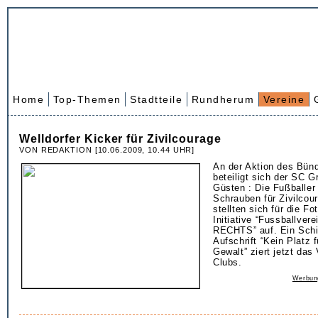
Home
Top-Themen
Stadtteile
Rundherum
Vereine
Welldorfer Kicker für Zivilcourage
VON REDAKTION [10.06.2009, 10.44 UHR]
An der Aktion des Bün
beteiligt sich der SC G
Güsten : Die Fußballer
Schrauben für Zivilcour
stellten sich für die Fo
Initiative “Fussballver
RECHTS” auf. Ein Schi
Aufschrift “Kein Platz
Gewalt” ziert jetzt das
Clubs.
Werbun