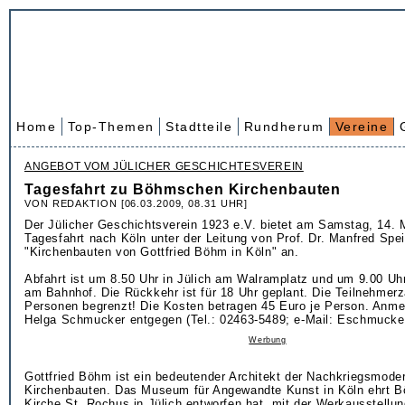
Home
Top-Themen
Stadtteile
Rundherum
Vereine
ANGEBOT VOM JÜLICHER GESCHICHTESVEREIN
Tagesfahrt zu Böhmschen Kirchenbauten
VON REDAKTION [06.03.2009, 08.31 UHR]
Der Jülicher Geschichtsverein 1923 e.V. bietet am Samstag, 14. 
Tagesfahrt nach Köln unter der Leitung von Prof. Dr. Manfred Sp
"Kirchenbauten von Gottfried Böhm in Köln" an.
Abfahrt ist um 8.50 Uhr in Jülich am Walramplatz und um 9.00 U
am Bahnhof. Die Rückkehr ist für 18 Uhr geplant. Die Teilnehmerza
Personen begrenzt! Die Kosten betragen 45 Euro je Person. Anm
Helga Schmucker entgegen (Tel.: 02463-5489; e-Mail: Eschmucker
Werbung
Gottfried Böhm ist ein bedeutender Architekt der Nachkriegsmoder
Kirchenbauten. Das Museum für Angewandte Kunst in Köln ehrt B
Kirche St. Rochus in Jülich entworfen hat, mit der Werkausstellu