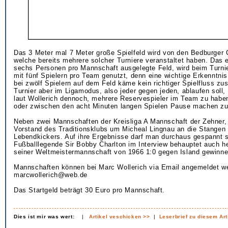
Das 3 Meter mal 7 Meter große Spielfeld wird von den Bedburger 
welche bereits mehrere solcher Turniere veranstaltet haben. Das e
sechs Personen pro Mannschaft ausgelegte Feld, wird beim Turnie
mit fünf Spielern pro Team genutzt, denn eine wichtige Erkenntnis
bei zwölf Spielern auf dem Feld käme kein richtiger Spielfluss zu
Turnier aber im Ligamodus, also jeder gegen jeden, ablaufen soll,
laut Wollerich dennoch, mehrere Reservespieler im Team zu hab
oder zwischen den acht Minuten langen Spielen Pause machen z
Neben zwei Mannschaften der Kreisliga A Mannschaft der Zehner, t
Vorstand des Traditionsklubs um Micheal Lingnau an die Stangen
Lebendkickers. Auf ihre Ergebnisse darf man durchaus gespannt 
Fußballlegende Sir Bobby Charlton im Interview behauptet auch h
seiner Weltmeistermannschaft von 1966 1:0 gegen Island gewinn
Mannschaften können bei Marc Wollerich via Email angemeldet w
marcwollerich@web.de
Das Startgeld beträgt 30 Euro pro Mannschaft.
Dies ist mir was wert:
|
Artikel veschicken >>
|
Leserbrief zu diesem Art