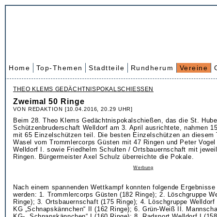
Home
Top-Themen
Stadtteile
Rundherum
Vereine
THEO KLEMS GEDÄCHTNISPOKALSCHIESSEN
Zweimal 50 Ringe
VON REDAKTION [10.04.2016, 20.29 UHR]
Beim 28. Theo Klems Gedächtnispokalschießen, das die St. Hube
Schützenbruderschaft Welldorf am 3. April ausrichtete, nahmen 
mit 65 Einzelschützen teil. Die besten Einzelschützen an diesem
Wasel vom Trommlercorps Güsten mit 47 Ringen und Peter Vogel
Welldorf I. sowie Friedhelm Schulten / Ortsbauernschaft mit jewe
Ringen. Bürgermeister Axel Schulz überreichte die Pokale.
Werbung
Nach einem spannenden Wettkampf konnten folgende Ergebnisse
werden: 1. Trommlercorps Güsten (182 Ringe); 2. Löschgruppe Wel
Ringe); 3. Ortsbauernschaft (175 Ringe); 4. Löschgruppe Welldorf I
KG „Schnapskännchen“ II (162 Ringe); 6. Grün-Weiß II. Mannschaf
KG- „Schnapskännchen“ I (160 Ringe); 8. Radsport Welldorf I (158