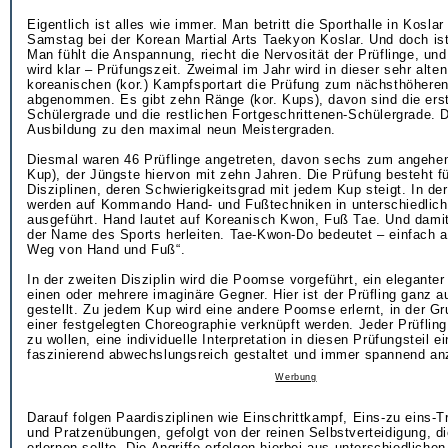
Eigentlich ist alles wie immer. Man betritt die Sporthalle in Koslar
Samstag bei der Korean Martial Arts Taekyon Koslar. Und doch ist
Man fühlt die Anspannung, riecht die Nervosität der Prüflinge, und
wird klar – Prüfungszeit. Zweimal im Jahr wird in dieser sehr alten
koreanischen (kor.) Kampfsportart die Prüfung zum nächsthöhere
abgenommen. Es gibt zehn Ränge (kor. Kups), davon sind die erst
Schülergrade und die restlichen Fortgeschrittenen-Schülergrade. D
Ausbildung zu den maximal neun Meistergraden.
Diesmal waren 46 Prüflinge angetreten, davon sechs zum angehen
Kup), der Jüngste hiervon mit zehn Jahren. Die Prüfung besteht fü
Disziplinen, deren Schwierigkeitsgrad mit jedem Kup steigt. In de
werden auf Kommando Hand- und Fußtechniken in unterschiedlich
ausgeführt. Hand lautet auf Koreanisch Kwon, Fuß Tae. Und damit 
der Name des Sports herleiten. Tae-Kwon-Do bedeutet – einfach a
Weg von Hand und Fuß“.
In der zweiten Disziplin wird die Poomse vorgeführt, ein elegant
einen oder mehrere imaginäre Gegner. Hier ist der Prüfling ganz au
gestellt. Zu jedem Kup wird eine andere Poomse erlernt, in der G
einer festgelegten Choreographie verknüpft werden. Jeder Prüfling
zu wollen, eine individuelle Interpretation in diesen Prüfungsteil e
faszinierend abwechslungsreich gestaltet und immer spannend a
Werbung
Darauf folgen Paardisziplinen wie Einschrittkampf, Eins-zu eins-T
und Pratzenübungen, gefolgt von der reinen Selbstverteidigung, d
erlernen sollte. Die Angriffe erfolgen hierbei aus unterschiedliche