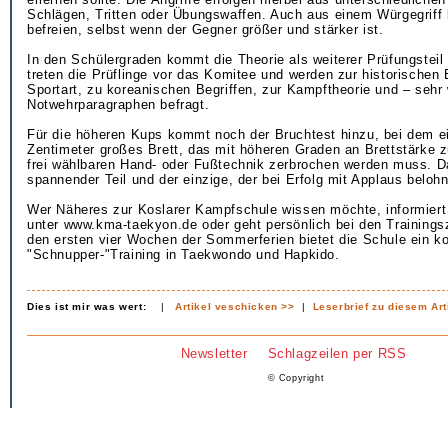
Schlägen, Tritten oder Übungswaffen. Auch aus einem Würgegriff
befreien, selbst wenn der Gegner größer und stärker ist.
In den Schülergraden kommt die Theorie als weiterer Prüfungsteil 
treten die Prüflinge vor das Komitee und werden zur historischen 
Sportart, zu koreanischen Begriffen, zur Kampftheorie und – sehr
Notwehrparagraphen befragt.
Für die höheren Kups kommt noch der Bruchtest hinzu, bei dem e
Zentimeter großes Brett, das mit höheren Graden an Brettstärke z
frei wählbaren Hand- oder Fußtechnik zerbrochen werden muss. Da
spannender Teil und der einzige, der bei Erfolg mit Applaus belohn
Wer Näheres zur Koslarer Kampfschule wissen möchte, informiert 
unter www.kma-taekyon.de oder geht persönlich bei den Trainingsz
den ersten vier Wochen der Sommerferien bietet die Schule ein k
"Schnupper-"Training in Taekwondo und Hapkido.
Dies ist mir was wert:
|
Artikel veschicken >>
|
Leserbrief zu diesem Art
Newsletter
Schlagzeilen per RSS
© Copyright