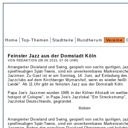
Home
Top-Themen
Stadtteile
Rundherum
Vereine
Feinster Jazz aus der Domstadt Köln
VON REDAKTION [09.06.2015, 07.06 UHR]
Arrangierter Dixieland und Swing, gespielt von sechs quirligen, ja
spielfreudigen Spät-Twens, sind ein unverkennbares Markenzeich
Jazzmen. Zu Gast ist er am Sonntag, 14. Juni, auf Einladung des 
Jazzclubs auf dem Kirchberger Wymarshof, wenn es wieder heißt
Lande". Ab 11 Uhr gibt es feinsten Jazz aus der Domstadt Köln.
Papa Joe's Jazzmen wurden 1985 in der Kölner Altstadt im weltb
hotspot of Cologne", in Papa Joe's Jazzlokal "Em Streckstrump",
Jazzlokal Deutschlands, gegründet.
Werbung
Arrangierter Dixieland und Swing, gespielt von sechs quirligen, ja
spielfreudigen Spät-Twens, sind ein unverkennbares Markenzeich
Jazzmen. Neben den populären Dixieland-Ohrwürmern und beliebt