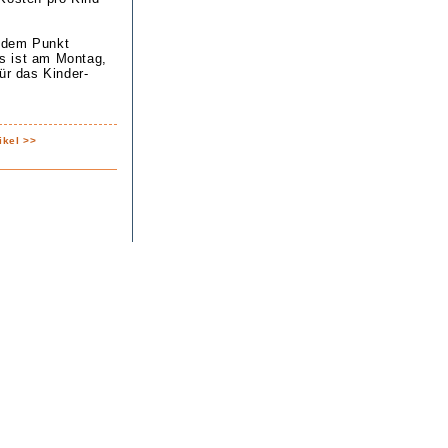
r dem Punkt
s ist am Montag,
ür das Kinder-
ikel >>