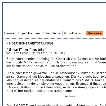
Home
Top-Themen
Stadtteile
Rundherum
Vereine
KINDERSICHERHEITSTRAINING
"Smart" im "mobile"
VON REDAKTION [21.05.2013, 18.18 UHR]
Ein Kindersicherheitstraining für Kinder ab vier Jahren bis zur fün
das mobile Mütterzentrum e.V. Jülich am Samstag, 29., und Sonnt
der Steinstraßer Allee 38 in Lich-Steinstraß an.
Die Kinder lernen gewaltfrei und selbstbewusst Grenzen zu setzen
zu schützen und mit Mobbing umzugehen. Der Kurs geht über zwei
Minuten, in denen sie bei erfahrenen Trainern des SMART-Teams 
durchspielen, in denen sie ohne Angst lernen. Ergänzend findet a
Infoveranstaltung für die Eltern statt, in der sie Anregungen erhalt
Kind weiter stärken und unterstützen können.
Werbung
Das SMART-Team kommt diesmal ins mobile Mütterzentrum. Die 