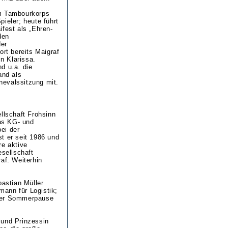
im Tambourkorps
pieler; heute führt
ifest als „Ehren-
den
der
ort bereits Maigraf
in Klarissa.
nd u.a. die
and als
rnevalssitzung mit.
llschaft Frohsinn
das KG- und
bei der
t er seit 1986 und
re aktive
esellschaft
af. Weiterhin
astian Müller
mann für Logistik;
t der Sommerpause
 und Prinzessin