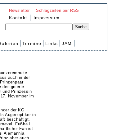
Newsletter
Schlagzeilen per RSS
Kontakt
Impressum
Galerien
Termine
Links
JAM
chanzeremmele
ass auch in der
 Prinzenpaar
 designierte
r und Prinzessin
 17. November im
ender der KG
ls Augenoptiker in
ft beschäftigt.
rneval, Fußball
aftlicher Fan ist
bei Alemannia
Prinz aber auch.