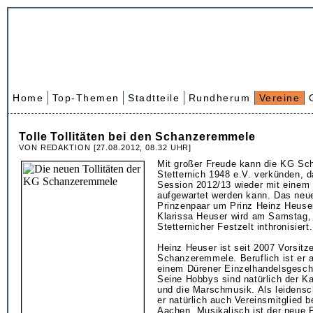
Home
Top-Themen
Stadtteile
Rundherum
Vereine
Tolle Tollitäten bei den Schanzeremmele
VON REDAKTION [27.08.2012, 08.32 UHR]
Mit großer Freude kann die KG S
Stetternich 1948 e.V. verkünden, d
Session 2012/13 wieder mit einem
aufgewartet werden kann. Das neue
Prinzenpaar um Prinz Heinz Heuse
Klarissa Heuser wird am Samstag,
Stetternicher Festzelt inthronisiert.
Heinz Heuser ist seit 2007 Vorsitz
Schanzeremmele. Beruflich ist er a
einem Dürener Einzelhandelsgeschä
Seine Hobbys sind natürlich der Ka
und die Marschmusik. Als leidensch
er natürlich auch Vereinsmitglied 
Aachen. Musikalisch ist der neue 