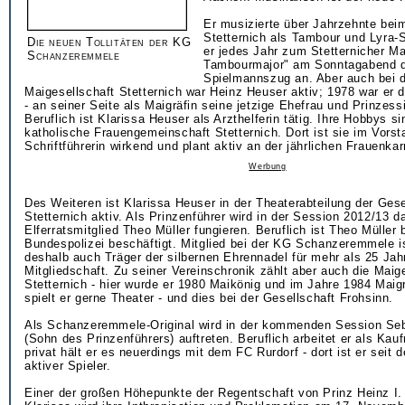
Er musizierte über Jahrzehnte be
Stetternich als Tambour und Lyra-S
Die neuen Tollitäten der KG
er jedes Jahr zum Stetternicher Ma
Schanzeremmele
Tambourmajor" am Sonntagabend 
Spielmannszug an. Aber auch bei 
Maigesellschaft Stetternich war Heinz Heuser aktiv; 1978 war er d
- an seiner Seite als Maigräfin seine jetzige Ehefrau und Prinzess
Beruflich ist Klarissa Heuser als Arzthelferin tätig. Ihre Hobbys si
katholische Frauengemeinschaft Stetternich. Dort ist sie im Vorst
Schriftführerin wirkend und plant aktiv an der jährlichen Frauenka
Werbung
Des Weiteren ist Klarissa Heuser in der Theaterabteilung der Gese
Stetternich aktiv. Als Prinzenführer wird in der Session 2012/13 
Elferratsmitglied Theo Müller fungieren. Beruflich ist Theo Müller 
Bundespolizei beschäftigt. Mitglied bei der KG Schanzeremmele is
deshalb auch Träger der silbernen Ehrennadel für mehr als 25 Jah
Mitgliedschaft. Zu seiner Vereinschronik zählt aber auch die Maig
Stetternich - hier wurde er 1980 Maikönig und im Jahre 1984 Maigr
spielt er gerne Theater - und dies bei der Gesellschaft Frohsinn.
Als Schanzeremmele-Original wird in der kommenden Session Seb
(Sohn des Prinzenführers) auftreten. Beruflich arbeitet er als Kauf
privat hält er es neuerdings mit dem FC Rurdorf - dort ist er sei
aktiver Spieler.
Einer der großen Höhepunkte der Regentschaft von Prinz Heinz I.