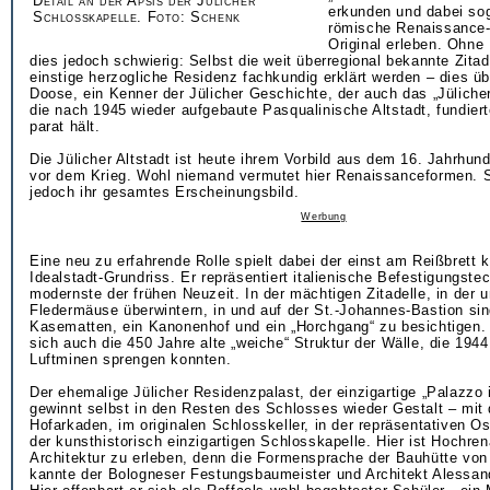
Detail an der Apsis der Jülicher
erkunden und dabei soga
Schlosskapelle. Foto: Schenk
römische Renaissance-
Original erleben. Ohne 
dies jedoch schwierig: Selbst die weit überregional bekannte Zitade
einstige herzogliche Residenz fachkundig erklärt werden – dies 
Doose, ein Kenner der Jülicher Geschichte, der auch das „Jülicher
die nach 1945 wieder aufgebaute Pasqualinische Altstadt, fundier
parat hält.
Die Jülicher Altstadt ist heute ihrem Vorbild aus dem 16. Jahrhund
vor dem Krieg. Wohl niemand vermutet hier Renaissanceformen. 
jedoch ihr gesamtes Erscheinungsbild.
Werbung
Eine neu zu erfahrende Rolle spielt dabei der einst am Reißbrett k
Idealstadt-Grundriss. Er repräsentiert italienische Befestigungstec
modernste der frühen Neuzeit. In der mächtigen Zitadelle, in der u
Fledermäuse überwintern, in und auf der St.-Johannes-Bastion si
Kasematten, ein Kanonenhof und ein „Horchgang“ zu besichtigen. 
sich auch die 450 Jahre alte „weiche“ Struktur der Wälle, die 1944
Luftminen sprengen konnten.
Der ehemalige Jülicher Residenzpalast, der einzigartige „Palazzo i
gewinnt selbst in den Resten des Schlosses wieder Gestalt – mit 
Hofarkaden, im originalen Schlosskeller, in der repräsentativen O
der kunsthistorisch einzigartigen Schlosskapelle. Hier ist Hochre
Architektur zu erleben, denn die Formensprache der Bauhütte von
kannte der Bologneser Festungsbaumeister und Architekt Alessand