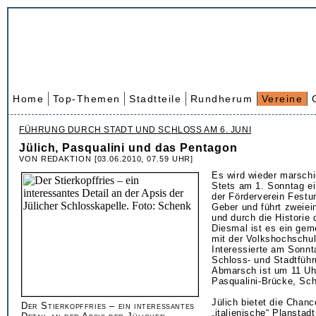
Home
Top-Themen
Stadtteile
Rundherum
Vereine
FÜHRUNG DURCH STADT UND SCHLOSS AM 6. JUNI
Jülich, Pasqualini und das Pentagon
VON REDAKTION [03.06.2010, 07.59 UHR]
Es wird wieder marschie
Stets am 1. Sonntag ei
der Förderverein Festu
Geber und führt zweiei
und durch die Historie 
Diesmal ist es ein ge
mit der Volkshochschul
Interessierte am Sonnta
Schloss- und Stadtführ
Abmarsch ist um 11 Uh
Pasqualini-Brücke, Sch
Jülich bietet die Chanc
Der Stierkopffries – ein interessantes
„italienische“ Planstad