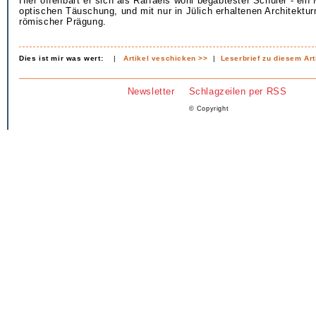
Hier offenbart er sich als Raffaels wohl begabtester Schüler - ein 
optischen Täuschung, und mit nur in Jülich erhaltenen Architektu
römischer Prägung.
Dies ist mir was wert:
|
Artikel veschicken >>
|
Leserbrief zu diesem Art
Newsletter
Schlagzeilen per RSS
© Copyright