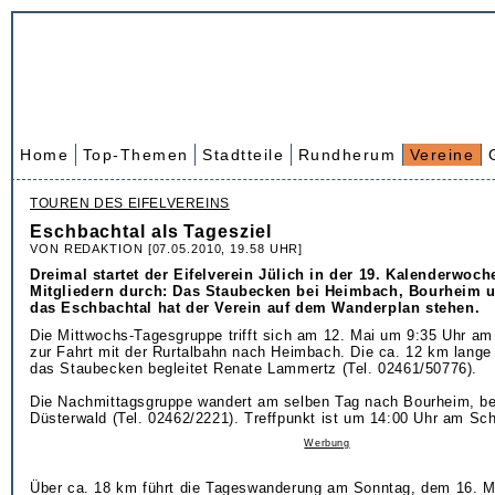
Home
Top-Themen
Stadtteile
Rundherum
Vereine
TOUREN DES EIFELVEREINS
Eschbachtal als Tagesziel
VON REDAKTION [07.05.2010, 19.58 UHR]
Dreimal startet der Eifelverein Jülich in der 19. Kalenderwoch
Mitgliedern durch: Das Staubecken bei Heimbach, Bourheim u
das Eschbachtal hat der Verein auf dem Wanderplan stehen.
Die Mittwochs-Tagesgruppe trifft sich am 12. Mai um 9:35 Uhr am
zur Fahrt mit der Rurtalbahn nach Heimbach. Die ca. 12 km lan
das Staubecken begleitet Renate Lammertz (Tel. 02461/50776).
Die Nachmittagsgruppe wandert am selben Tag nach Bourheim, begl
Düsterwald (Tel. 02462/2221). Treffpunkt ist um 14:00 Uhr am Sc
Werbung
Über ca. 18 km führt die Tageswanderung am Sonntag, dem 16. M