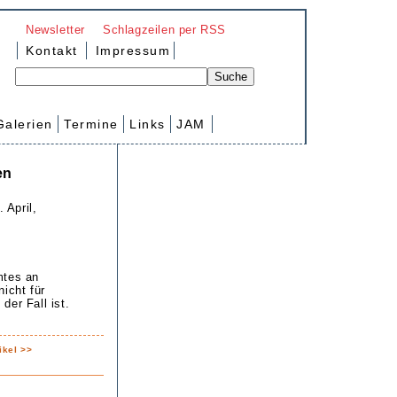
Newsletter
Schlagzeilen per RSS
Kontakt
Impressum
Galerien
Termine
Links
JAM
en
 April,
mtes an
icht für
der Fall ist.
ikel >>