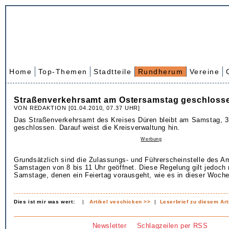
Home
Top-Themen
Stadtteile
Rundherum
Vereine
Straßenverkehrsamt am Ostersamstag geschloss
VON REDAKTION [01.04.2010, 07.37 UHR]
Das Straßenverkehrsamt des Kreises Düren bleibt am Samstag, 3.
geschlossen. Darauf weist die Kreisverwaltung hin.
Werbung
Grundsätzlich sind die Zulassungs- und Führerscheinstelle des A
Samstagen von 8 bis 11 Uhr geöffnet. Diese Regelung gilt jedoch n
Samstage, denen ein Feiertag vorausgeht, wie es in dieser Woche 
Dies ist mir was wert:
|
Artikel veschicken >>
|
Leserbrief zu diesem Art
Newsletter
Schlagzeilen per RSS