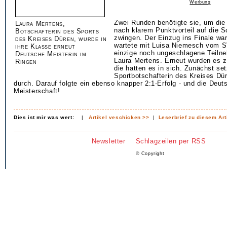
Werbung
Zwei Runden benötigte sie, um die 
Laura Mertens,
nach klarem Punktvorteil auf die S
Botschafterin des Sports
zwingen. Der Einzug ins Finale war
des Kreises Düren, wurde in
wartete mit Luisa Niemesch vom S
ihre Klasse erneut
einzige noch ungeschlagene Teiln
Deutsche Meisterin im
Laura Mertens. Erneut wurden es 
Ringen
die hatten es in sich. Zunächst set
Sportbotschafterin des Kreises Dü
durch. Darauf folgte ein ebenso knapper 2:1-Erfolg - und die Deut
Meisterschaft!
Dies ist mir was wert:
|
Artikel veschicken >>
|
Leserbrief zu diesem Art
Newsletter
Schlagzeilen per RSS
© Copyright