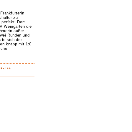
Frankfurterin
chulter zu
 perfekt. Dort
V Weingarten die
ehmerin außer
zwei Runden und
zte sich die
ren knapp mit 1:0
sche
ikel >>