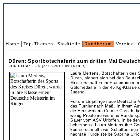
Home
Top-Themen
Stadtteile
Rundherum
Vereine
Düren: Sportbotschaferin zum dritten Mal Deutsch
VON REDAKTION [27.03.2010, 09.14 UHR]
Laura Mertens, Botschafterin des 
Düren, sichert sich bei den Deuts
Meisterschaften im Frauenringen in
Goldmedaille in der 46 Kg-Klasse d
Jugend.
Für die 16-jährige neue Deutsche 
das Turnier nach Maß. In ihrem A
die Heusweilerin Coralie Cornehl h
wenig Probleme wie eine Runde sp
Sauer vom ASV Urloffen. In beide
beherrschte Laura Mertens ihre Ge
konnte schnell zwei Schultersiege
nächste Hürde stellte Sabrina Ulric