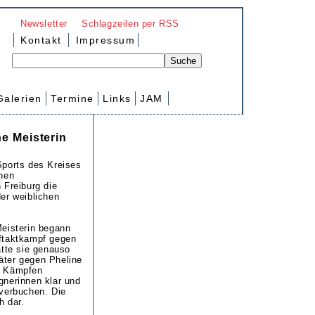
Newsletter
Schlagzeilen per RSS
Kontakt
Impressum
Galerien
Termine
Links
JAM
e Meisterin
Sports des Kreises
chen
 Freiburg die
er weiblichen
Meisterin begann
uftaktkampf gegen
atte sie genauso
äter gegen Pheline
n Kämpfen
gnerinnen klar und
 verbuchen. Die
h dar.