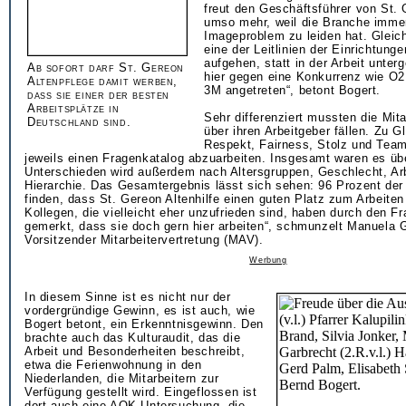
freut den Geschäftsführer von St. 
umso mehr, weil die Branche imme
Imageproblem zu leiden hat. Gleich
eine der Leitlinien der Einrichtunge
aufgehen, statt in der Arbeit unter
Ab sofort darf St. Gereon
hier gegen eine Konkurrenz wie O2
Altenpflege damit werben,
3M angetreten“, betont Bogert.
dass sie einer der besten
Arbeitsplätze in
Sehr differenziert mussten die Mita
Deutschland sind.
über ihren Arbeitgeber fällen. Zu G
Respekt, Fairness, Stolz und Team
jeweils einen Fragenkatalog abzuarbeiten. Insgesamt waren es üb
Unterschieden wird außerdem nach Altersgruppen, Geschlecht, Ar
Hierarchie. Das Gesamtergebnis lässt sich sehen: 96 Prozent der
finden, dass St. Gereon Altenhilfe einen guten Platz zum Arbeiten 
Kollegen, die vielleicht eher unzufrieden sind, haben durch den F
gemerkt, dass sie doch gern hier arbeiten“, schmunzelt Manuela 
Vorsitzender Mitarbeitervertretung (MAV).
Werbung
In diesem Sinne ist es nicht nur der
vordergründige Gewinn, es ist auch, wie
Bogert betont, ein Erkenntnisgewinn. Den
brachte auch das Kulturaudit, das die
Arbeit und Besonderheiten beschreibt,
etwa die Ferienwohnung in den
Niederlanden, die Mitarbeitern zur
Verfügung gestellt wird. Eingeflossen ist
dort auch eine AOK-Untersuchung, die