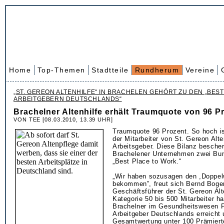
Home
Top-Themen
Stadtteile
Rundherum
Vereine
„ST. GEREON ALTENHILFE“ IN BRACHELEN GEHÖRT ZU DEN „BES
ARBEITGEBERN DEUTSCHLANDS“
Brachelner Altenhilfe erhält Traumquote von 96 P
VON TEE [08.03.2010, 13.39 UHR]
Traumquote 96 Prozent. So hoch i
der Mitarbeiter von St. Gereon Alte
Arbeitsgeber. Diese Bilanz besche
Brachelener Unternehmen zwei Bun
„Best Place to Work.“
„Wir haben sozusagen den ,Doppel
bekommen”, freut sich Bernd Boger
Geschäftsführer der St. Gereon Alte
Kategorie 50 bis 500 Mitarbeiter h
Brachelner im Gesundheitswesen P
Arbeitgeber Deutschlands erreicht 
Gesamtwertung unter 100 Prämiert