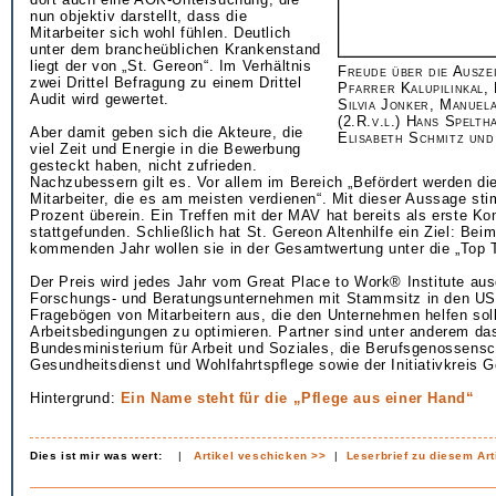
nun objektiv darstellt, dass die
Mitarbeiter sich wohl fühlen. Deutlich
unter dem brancheüblichen Krankenstand
liegt der von „St. Gereon“. Im Verhältnis
Freude über die Auszei
zwei Drittel Befragung zu einem Drittel
Pfarrer Kalupilinkal,
Audit wird gewertet.
Silvia Jonker, Manuel
(2.R.v.l.) Hans Spelt
Aber damit geben sich die Akteure, die
Elisabeth Schmitz un
viel Zeit und Energie in die Bewerbung
gesteckt haben, nicht zufrieden.
Nachzubessern gilt es. Vor allem im Bereich „Befördert werden di
Mitarbeiter, die es am meisten verdienen“. Mit dieser Aussage st
Prozent überein. Ein Treffen mit der MAV hat bereits als erste K
stattgefunden. Schließlich hat St. Gereon Altenhilfe ein Ziel: Be
kommenden Jahr wollen sie in der Gesamtwertung unter die „Top 
Der Preis wird jedes Jahr vom Great Place to Work® Institute aus
Forschungs- und Beratungsunternehmen mit Stammsitz in den USA
Fragebögen von Mitarbeitern aus, die den Unternehmen helfen soll
Arbeitsbedingungen zu optimieren. Partner sind unter anderem da
Bundesministerium für Arbeit und Soziales, die Berufsgenossensch
Gesundheitsdienst und Wohlfahrtspflege sowie der Initiativkreis 
Hintergrund:
Ein Name steht für die „Pflege aus einer Hand“
Dies ist mir was wert:
|
Artikel veschicken >>
|
Leserbrief zu diesem Art