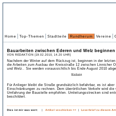
Home
Top-Themen
Stadtteile
Rundherum
Vereine
Bauarbeiten zwischen Ederen und Welz beginnen
VON REDAKTION [19.02.2010, 14.20 UHR]
Nachdem der Winter auf dem Rückzug ist, beginnen in der letzte
die Arbeiten zum Ausbau der Kreisstraße 12 zwischen Linnicher O
und Welz.. Sie werden voraussichtlich bis Ende August 2010 abg
Werbung
Für Anlieger bleibt die Straße grundsätzlich befahrbar, es ist abe
Einschränkungen zu rechnen. Dem überörtlichen Verkehr wird die 
Umfahrung der Baustelle empfohlen. Umleitungsstrecken sind en
beschildert.
Dies ist mir was wert:
|
Artikel veschicken >>
|
Leserbrief zu diesem Art