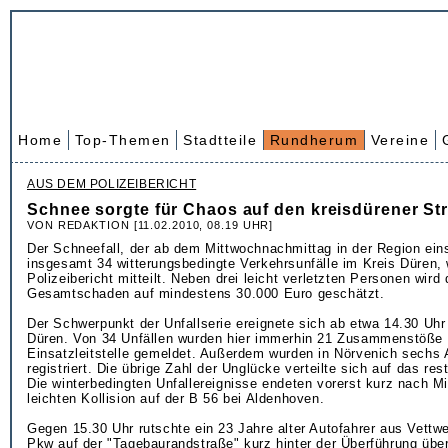
Home
Top-Themen
Stadtteile
Rundherum
Vereine
AUS DEM POLIZEIBERICHT
Schnee sorgte für Chaos auf den kreisdürener St
VON REDAKTION [11.02.2010, 08.19 UHR]
Der Schneefall, der ab dem Mittwochnachmittag in der Region eins
insgesamt 34 witterungsbedingte Verkehrsunfälle im Kreis Düren, 
Polizeibericht mitteilt. Neben drei leicht verletzten Personen wird
Gesamtschaden auf mindestens 30.000 Euro geschätzt.
Der Schwerpunkt der Unfallserie ereignete sich ab etwa 14.30 Uhr
Düren. Von 34 Unfällen wurden hier immerhin 21 Zusammenstöße 
Einsatzleitstelle gemeldet. Außerdem wurden in Nörvenich sechs 
registriert. Die übrige Zahl der Unglücke verteilte sich auf das res
Die winterbedingten Unfallereignisse endeten vorerst kurz nach Mi
leichten Kollision auf der B 56 bei Aldenhoven.
Gegen 15.30 Uhr rutschte ein 23 Jahre alter Autofahrer aus Vettw
Pkw auf der "Tagebaurandstraße" kurz hinter der Überführung übe