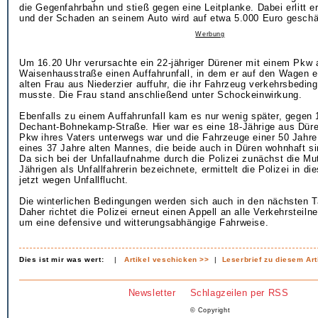
die Gegenfahrbahn und stieß gegen eine Leitplanke. Dabei erlitt e
und der Schaden an seinem Auto wird auf etwa 5.000 Euro geschä
Werbung
Um 16.20 Uhr verursachte ein 22-jähriger Dürener mit einem Pkw 
Waisenhausstraße einen Auffahrunfall, in dem er auf den Wagen e
alten Frau aus Niederzier auffuhr, die ihr Fahrzeug verkehrsbedi
musste. Die Frau stand anschließend unter Schockeinwirkung.
Ebenfalls zu einem Auffahrunfall kam es nur wenig später, gegen 
Dechant-Bohnekamp-Straße. Hier war es eine 18-Jährige aus Düre
Pkw ihres Vaters unterwegs war und die Fahrzeuge einer 50 Jahre
eines 37 Jahre alten Mannes, die beide auch in Düren wohnhaft si
Da sich bei der Unfallaufnahme durch die Polizei zunächst die Mut
Jährigen als Unfallfahrerin bezeichnete, ermittelt die Polizei in d
jetzt wegen Unfallflucht.
Die winterlichen Bedingungen werden sich auch in den nächsten T
Daher richtet die Polizei erneut einen Appell an alle Verkehrsteiln
um eine defensive und witterungsabhängige Fahrweise.
Dies ist mir was wert:
|
Artikel veschicken >>
|
Leserbrief zu diesem Art
Newsletter
Schlagzeilen per RSS
© Copyright