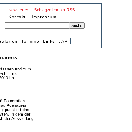
Newsletter
Schlagzeilen per RSS
Kontakt
Impressum
Galerien
Termine
Links
JAM
enauers
erfassen und zum
welt. Eine
 2010 im
ß-Fotografien
nrad Adenauers
gspunkt ist das
rten, in dem der
ch der Ausstellung