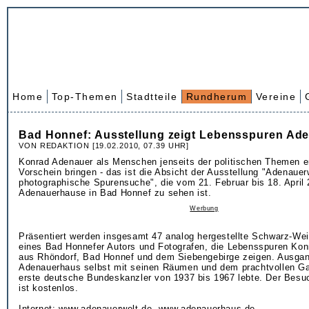
Home
Top-Themen
Stadtteile
Rundherum
Vereine
Bad Honnef: Ausstellung zeigt Lebensspuren Ad
VON REDAKTION [19.02.2010, 07.39 UHR]
Konrad Adenauer als Menschen jenseits der politischen Themen 
Vorschein bringen - das ist die Absicht der Ausstellung "Adenauer
photographische Spurensuche", die vom 21. Februar bis 18. April
Adenauerhause in Bad Honnef zu sehen ist.
Werbung
Präsentiert werden insgesamt 47 analog hergestellte Schwarz-Wei
eines Bad Honnefer Autors und Fotografen, die Lebensspuren Ko
aus Rhöndorf, Bad Honnef und dem Siebengebirge zeigen. Ausgan
Adenauerhaus selbst mit seinen Räumen und dem prachtvollen Ga
erste deutsche Bundeskanzler von 1937 bis 1967 lebte. Der Besu
ist kostenlos.
Internet: www.adenauerwelt.de, www.adenauerhaus.de