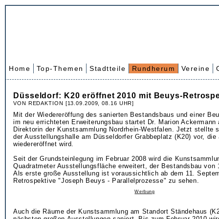
Home
Top-Themen
Stadtteile
Rundherum
Vereine
Düsseldorf: K20 eröffnet 2010 mit Beuys-Retrospe
VON REDAKTION [13.09.2009, 08.16 UHR]
Mit der Wiedereröffung des sanierten Bestandsbaus und einer Be
im neu errichteten Erweiterungsbau startet Dr. Marion Ackermann 
Direktorin der Kunstsammlung Nordrhein-Westfalen. Jetzt stellte 
der Ausstellungshalle am Düsseldorfer Grabbeplatz (K20) vor, die
wiedereröffnet wird.
Seit der Grundsteinlegung im Februar 2008 wird die Kunstsamml
Quadratmeter Ausstellungsfläche erweitert, der Bestandsbau von 1
Als erste große Ausstellung ist voraussichtlich ab dem 11. Septe
Retrospektive "Joseph Beuys - Parallelprozesse" zu sehen.
Werbung
Auch die Räume der Kunstsammlung am Standort Ständehaus (K2
nächsten großen Ausstellungen saniert. Bis zum Februar 2010 wi