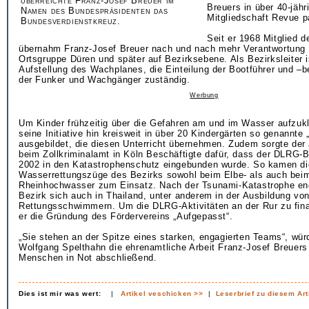
überreichte Franz-Josef Breuer im
Breuers in über 40-jäh
Namen des Bundespräsidenten das
Mitgliedschaft Revue p
Bundesverdienstkreuz.
Seit er 1968 Mitglied 
übernahm Franz-Josef Breuer nach und nach mehr Verantwortung 
Ortsgruppe Düren und später auf Bezirksebene. Als Bezirksleiter is
Aufstellung des Wachplanes, die Einteilung der Bootführer und –
der Funker und Wachgänger zuständig.
Werbung
Um Kinder frühzeitig über die Gefahren am und im Wasser aufzukl
seine Initiative hin kreisweit in über 20 Kindergärten so genannte
ausgebildet, die diesen Unterricht übernehmen. Zudem sorgte der
beim Zollkriminalamt in Köln Beschäftigte dafür, dass der DLRG-B
2002 in den Katastrophenschutz eingebunden wurde. So kamen di
Wasserrettungszüge des Bezirks sowohl beim Elbe- als auch bei
Rheinhochwasser zum Einsatz. Nach der Tsunami-Katastrophe eng
Bezirk sich auch in Thailand, unter anderem in der Ausbildung vo
Rettungsschwimmern. Um die DLRG-Aktivitäten an der Rur zu fina
er die Gründung des Fördervereins „Aufgepasst“.
„Sie stehen an der Spitze eines starken, engagierten Teams“, wür
Wolfgang Spelthahn die ehrenamtliche Arbeit Franz-Josef Breuer
Menschen in Not abschließend.
Dies ist mir was wert:
|
Artikel veschicken >>
|
Leserbrief zu diesem Art