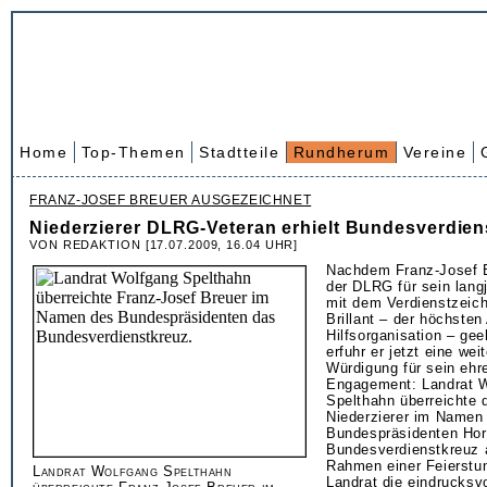
Home
Top-Themen
Stadtteile
Rundherum
Vereine
FRANZ-JOSEF BREUER AUSGEZEICHNET
Niederzierer DLRG-Veteran erhielt Bundesverdien
VON REDAKTION [17.07.2009, 16.04 UHR]
Nachdem Franz-Josef 
der DLRG für sein lang
mit dem Verdienstzeich
Brillant – der höchste
Hilfsorganisation – gee
erfuhr er jetzt eine we
Würdigung für sein ehr
Engagement: Landrat 
Spelthahn überreichte 
Niederzierer im Namen
Bundespräsidenten Hor
Bundesverdienstkreuz
Rahmen einer Feierstun
Landrat Wolfgang Spelthahn
Landrat die eindrucksv