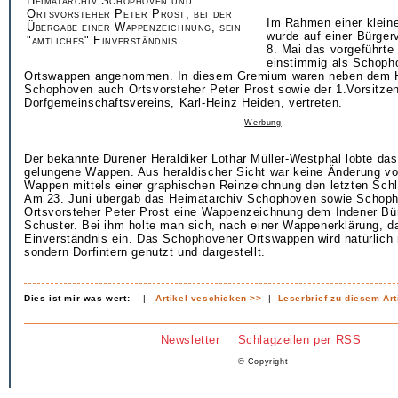
Heimatarchiv Schophoven und
Ortsvorsteher Peter Prost, bei der
Im Rahmen einer klei
Übergabe einer Wappenzeichnung, sein
wurde auf einer Bürge
"amtliches" Einverständnis.
8. Mai das vorgeführt
einstimmig als Schoph
Ortswappen angenommen. In diesem Gremium waren neben dem H
Schophoven auch Ortsvorsteher Peter Prost sowie der 1.Vorsitze
Dorfgemeinschaftsvereins, Karl-Heinz Heiden, vertreten.
Werbung
Der bekannte Dürener Heraldiker Lothar Müller-Westphal lobte das
gelungene Wappen. Aus heraldischer Sicht war keine Änderung 
Wappen mittels einer graphischen Reinzeichnung den letzten Schli
Am 23. Juni übergab das Heimatarchiv Schophoven sowie Schop
Ortsvorsteher Peter Prost eine Wappenzeichnung dem Indener Bür
Schuster. Bei ihm holte man sich, nach einer Wappenerklärung, d
Einverständnis ein. Das Schophovener Ortswappen wird natürlich n
sondern Dorfintern genutzt und dargestellt.
Dies ist mir was wert:
|
Artikel veschicken >>
|
Leserbrief zu diesem Art
Newsletter
Schlagzeilen per RSS
© Copyright