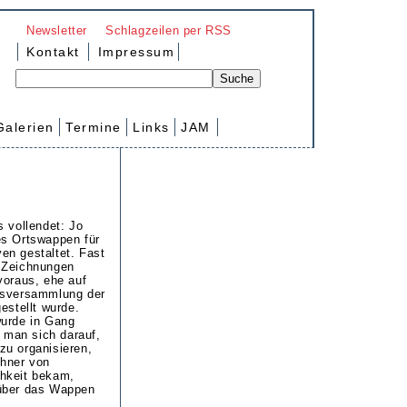
Newsletter
Schlagzeilen per RSS
Kontakt
Impressum
Galerien
Termine
Links
JAM
s vollendet: Jo
es Ortswappen für
en gestaltet. Fast
 Zeichnungen
voraus, ehe auf
tsversammlung der
estellt wurde.
wurde in Gang
e man sich darauf,
zu organisieren,
ohner von
hkeit bekam,
über das Wappen