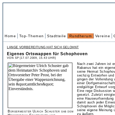
Home
Top-Themen
Stadtteile
Rundherum
Vereine
LANGE VORBEREITUNG HAT SICH GELOHNT
Eigenes Ortswappen für Schophoven
VON SP [17.07.2009, 15.43 UHR]
Nach zwei Jahren ist e
Rabanus hat ein eigen
seine Heimat Schophov
sechzig Entwürfen und
gingen der Vollendung 
einer Dorfgemeinschaf
endgültige Entwurf vorg
Eine rege Diskussion 
gesetzt. Zuletzt einigt
eine Hauswurfsendung 
damit auch jeder Einw
Schophoven die Möglic
seine eigene Meinung 
Bürgermeister Ulrich Schuster gab dem
zu äußern.