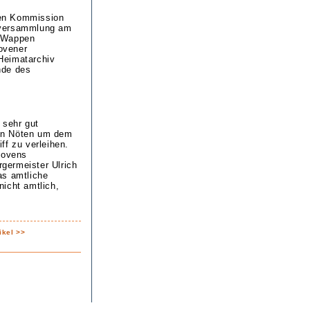
nen Kommission
rversammlung am
e Wappen
ovener
eimatarchiv
nde des
 sehr gut
von Nöten um dem
ff zu verleihen.
hovens
germeister Ulrich
as amtliche
icht amtlich,
ikel >>