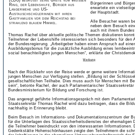
(CDU) begrüßt seine Gäste vom Weißen
Bürgerinnen und Bürge
Ring, der Lebenshilfe, Bürger aus
erwartete ein vielseiti
Langerwehe und US-
der Hauptstadt.
Austauschschülerinnen mit ihren
Gastfamilien vor dem Reichstag bei
Alle Besucher waren be
strahlend blauem Himmel.
neben dem Besuch eine
auch mit ihrem Bundes
Thomas Rachel über aktuelle politische Themen diskutieren konnt
Teilnehmer der Lebenshilfe interessierten sich besonders für den
der Bundesregierung. „Arbeitgeber haben einen Anspruch auf eine
Ausbildungsbonus für die zusätzliche Ausbildung eines lernbeeintr
sozial benachteiligten jungen Menschen“, erklärte der Christdemok
Werbung
Nach der Rückkehr von der Reise werde er gerne weitere Informati
jungen Menschen zur Verfügung stellen. „Bildung ist der Schlüsse
gesellschaftlichen Teilhabe. Dies muss auch für Menschen mit B
sein“, betonte Rachel, der auch Parlamentarischer Staatssekretär
Bundesministerium für Bildung und Forschung ist.
Das angeregt geführte Informationsgespräch mit dem Parlamentar
Staatssekretär Thomas Rachel wird dazu beitragen, dass die Bildu
nachhaltig in Erinnerung bleibt.
Beim Besuch im Informations- und Dokumentationszentrum der B
für die Unterlagen des Staatssicherheitsdienstes der ehemaligen 
die Teilnehmer beeindruckt von den interessanten Informationen. 
Gedenkstätte Hohenschönhausen zeigte den Teilnehmern die schr