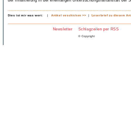
der Inhaftierung in der ehemaligen Untersuchungshaftanstalt der S
Dies ist mir was wert:
|
Artikel veschicken >>
|
Leserbrief zu diesem Art
Newsletter
Schlagzeilen per RSS
© Copyright