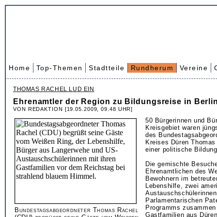
Home
Top-Themen
Stadtteile
Rundherum
Vereine
THOMAS RACHEL LUD EIN
Ehrenamtler der Region zu Bildungsreise in Berli
VON REDAKTION [19.05.2009, 09.48 UHR]
50 Bürgerinnen und Bü
Kreisgebiet waren jüng
des Bundestagsabgeor
Kreises Düren Thomas
einer politische Bildung
Die gemischte Besuche
Ehrenamtlichen des We
Bewohnern im betreut
Lebenshilfe, zwei amer
Austauschschülerinnen
Parlamentarischen Pat
Programms zusammen m
Bundestagsabgeordneter Thomas Rachel
Gastfamilien aus Düren