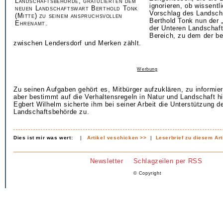
Landschaftsbehörde, gratulierten dem
ignorieren, ob wissentl
neuen Landschaftswart Berthold Tonk
Vorschlag des Landscha
(Mitte) zu seinem anspruchsvollen
Berthold Tonk nun der 
Ehrenamt.
der Unteren Landschaf
Bereich, zu dem der be
zwischen Lendersdorf und Merken zählt.
Werbung
Zu seinen Aufgaben gehört es, Mitbürger aufzuklären, zu informier
aber bestimmt auf die Verhaltensregeln in Natur und Landschaft h
Egbert Wilhelm sicherte ihm bei seiner Arbeit die Unterstützung d
Landschaftsbehörde zu.
Dies ist mir was wert:
|
Artikel veschicken >>
|
Leserbrief zu diesem Art
Newsletter
Schlagzeilen per RSS
© Copyright