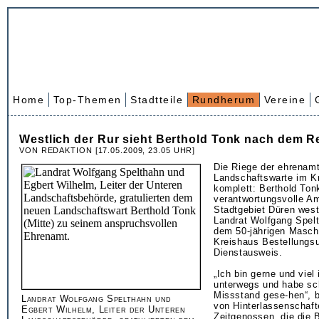
Home
Top-Themen
Stadtteile
Rundherum
Vereine
Westlich der Rur sieht Berthold Tonk nach dem R
VON REDAKTION [17.05.2009, 23.05 UHR]
Die Riege der ehrenamt
Landschaftswarte im Kr
komplett: Berthold Ton
verantwortungsvolle Am
Stadtgebiet Düren west
Landrat Wolfgang Spelt
dem 50-jährigen Maschi
Kreishaus Bestellungs
Dienstausweis.
„Ich bin gerne und viel 
unterwegs und habe s
Missstand gese-hen“, b
Landrat Wolfgang Spelthahn und
von Hinterlassenschaf
Egbert Wilhelm, Leiter der Unteren
Zeitgenossen, die die 