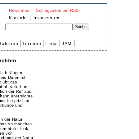
Newsletter
Schlagzeilen per RSS
Kontakt
Impressum
Galerien
Termine
Links
JAM
echten
lich tätigen
eis Düren ist
k übt das
t ab sofort im
lich der Rur aus.
hahn überreichte
nisten jetzt im
urkunde und
in der Natur
chon so manchen
erichtete Tonk
ten von
Belange der Natur