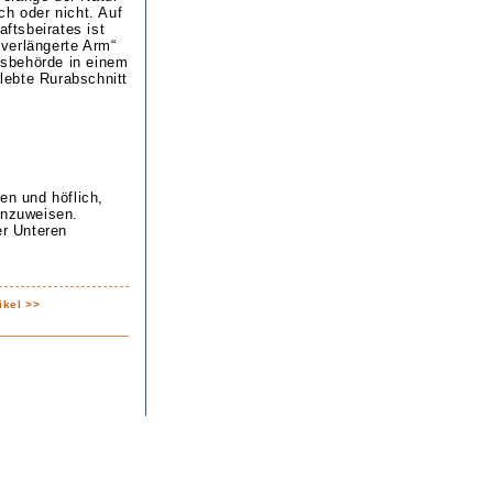
ich oder nicht. Auf
ftsbeirates ist
„verlängerte Arm“
tsbehörde in einem
lebte Rurabschnitt
en und höflich,
inzuweisen.
er Unteren
ikel >>