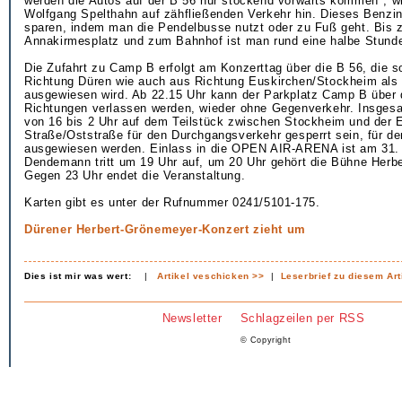
werden die Autos auf der B 56 nur stockend vorwärts kommen", w
Wolfgang Spelthahn auf zähfließenden Verkehr hin. Dieses Benzi
sparen, indem man die Pendelbusse nutzt oder zu Fuß geht. Bis
Annakirmesplatz und zum Bahnhof ist man rund eine halbe Stund
Die Zufahrt zu Camp B erfolgt am Konzerttag über die B 56, die 
Richtung Düren wie auch aus Richtung Euskirchen/Stockheim als
ausgewiesen wird. Ab 22.15 Uhr kann der Parkplatz Camp B über d
Richtungen verlassen werden, wieder ohne Gegenverkehr. Insgesa
von 16 bis 2 Uhr auf dem Teilstück zwischen Stockheim und der 
Straße/Oststraße für den Durchgangsverkehr gesperrt sein, für d
ausgewiesen werden. Einlass in die OPEN AIR-ARENA ist am 31. 
Dendemann tritt um 19 Uhr auf, um 20 Uhr gehört die Bühne Herb
Gegen 23 Uhr endet die Veranstaltung.
Karten gibt es unter der Rufnummer 0241/5101-175.
Dürener Herbert-Grönemeyer-Konzert zieht um
Dies ist mir was wert:
|
Artikel veschicken >>
|
Leserbrief zu diesem Art
Newsletter
Schlagzeilen per RSS
© Copyright