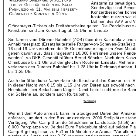
Wolfgang Spelthahn (4.v.l.) und
Ansturm zu bewältigen,
tedrive-Geschäftsführerin Katja
Sonderzüge und Pende
Pannunzio am 31. Mai beim Herbert-
Konzertbesucher könne
Grönemeyer-Konzert in Düren.
kostenlos nutzen wie 
Bahnen des AVV und VR
Grönemeyer-Tickets als Freifahrscheine gelten. Die Pendelbusse 
Kreisbahn sind am Konzerttag ab 15 Uhr im Einsatz.
Sie fahren vom Dürener Bahnhof (ZOB) über den Kaiserplatz und 
Annakirmesplatz (Ersatzhaltestelle Rütger-von-Scheven-Straße) 
16 und 19 Uhr verkehren die 15 Gelenkbusse sogar im Zwei-Minut
gehen davon aus, dass insgesamt 10.000 Personen unsere Pende
werden", so DKB-Geschäftsführer Bernd Böhnke. Nach dem Konzer
Omnibusse bis 1 Uhr auf der gleichen Route im Einsatz. Mehrere
verlassen den Dürener Bahnhof bis 1.28 Uhr in Richtung Aachen, 
bis 1.25 Uhr.
Auch der öffentliche Nahverkehr stellt sich auf das Konzert ein: R
in dieser Nacht von 0.15 bis 1.15 Uhr von Düren aus sowohl nach 
Heimbach - bei Bedarf auch länger. Damit bietet nicht nur die Ba
der Schiene an, sondern auch Rurtalbahn.
Werbung
Wer mit dem Auto anreist, kann im Stadtgebiet Düren den Annaki
anfahren, um dort in den Bus umzusteigen. 2000 Stellplätze stehe
Verfügung. Wer Camp B an der Stockheimer Landstraße (B 56) anst
6.000 Parkplätze vor. Je drei Euro Parkgebühr sind auf beiden Plä
Camp B gelangt man zu Fuß in 15 Minuten zur Arena. "Vor allem