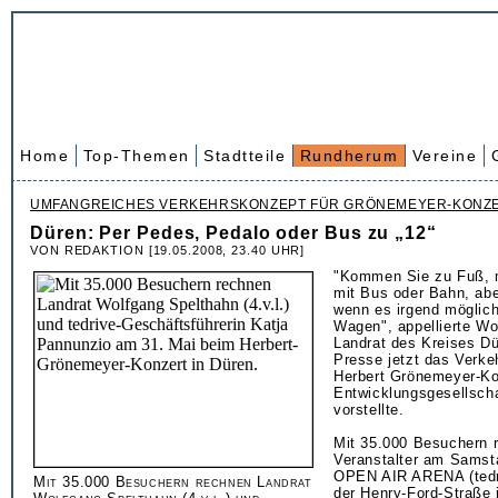
Home
Top-Themen
Stadtteile
Rundherum
Vereine
UMFANGREICHES VERKEHRSKONZEPT FÜR GRÖNEMEYER-KONZ
Düren: Per Pedes, Pedalo oder Bus zu „12“
VON REDAKTION [19.05.2008, 23.40 UHR]
"Kommen Sie zu Fuß, m
mit Bus oder Bahn, abe
wenn es irgend möglich 
Wagen", appellierte Wo
Landrat des Kreises Dü
Presse jetzt das Verke
Herbert Grönemeyer-Ko
Entwicklungsgesellscha
vorstellte.
Mit 35.000 Besuchern r
Veranstalter am Samsta
OPEN AIR ARENA (tedr
Mit 35.000 Besuchern rechnen Landrat
der Henry-Ford-Straße