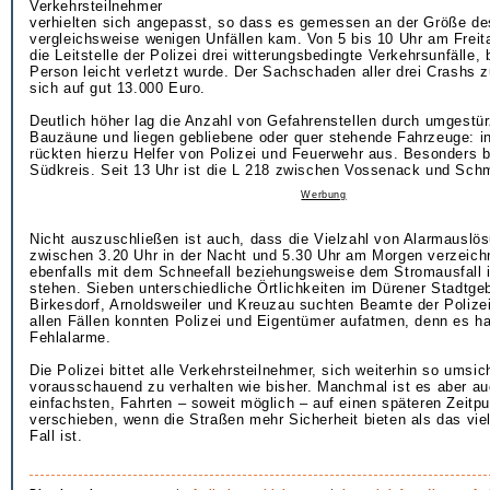
Verkehrsteilnehmer
verhielten sich angepasst, so dass es gemessen an der Größe de
vergleichsweise wenigen Unfällen kam. Von 5 bis 10 Uhr am Freit
die Leitstelle der Polizei drei witterungsbedingte Verkehrsunfälle,
Person leicht verletzt wurde. Der Sachschaden aller drei Crashs
sich auf gut 13.000 Euro.
Deutlich höher lag die Anzahl von Gefahrenstellen durch umgestü
Bauzäune und liegen gebliebene oder quer stehende Fahrzeuge: i
rückten hierzu Helfer von Polizei und Feuerwehr aus. Besonders b
Südkreis. Seit 13 Uhr ist die L 218 zwischen Vossenack und Schm
Werbung
Nicht auszuschließen ist auch, dass die Vielzahl von Alarmauslös
zwischen 3.20 Uhr in der Nacht und 5.30 Uhr am Morgen verzeich
ebenfalls mit dem Schneefall beziehungsweise dem Stromausfall 
stehen. Sieben unterschiedliche Örtlichkeiten im Dürener Stadtgebi
Birkesdorf, Arnoldsweiler und Kreuzau suchten Beamte der Polizei
allen Fällen konnten Polizei und Eigentümer aufatmen, denn es h
Fehlalarme.
Die Polizei bittet alle Verkehrsteilnehmer, sich weiterhin so umsic
vorausschauend zu verhalten wie bisher. Manchmal ist es aber a
einfachsten, Fahrten – soweit möglich – auf einen späteren Zeitp
verschieben, wenn die Straßen mehr Sicherheit bieten als das viell
Fall ist.