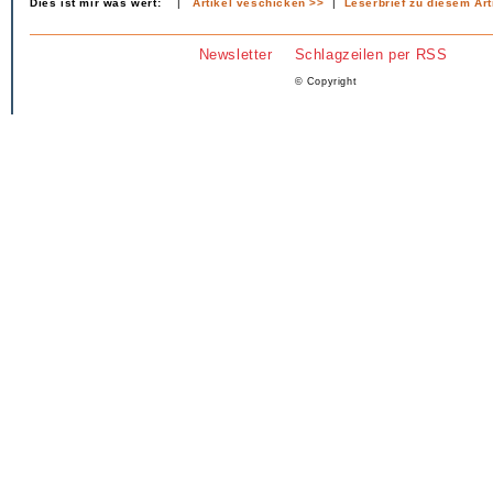
Dies ist mir was wert:
|
Artikel veschicken >>
|
Leserbrief zu diesem Art
Newsletter
Schlagzeilen per RSS
© Copyright