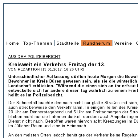
Home
Top-Themen
Stadtteile
Rundherum
Vereine
AUS DEM POLIZEIBERICHT
Kreisweit ein Verkehrs-Freitag der 13.
VON REDAKTION [13.01.2017, 16.26 UHR]
Unterschiedlicher Auffassung dürften heute Morgen die Bewo
Bewohner im Kreis Düren gewesen sein, als sie die winterlich
Landschaft erblickten. "Während die einen sich an ihr erfreut
entwickelte sich für andere dieser Tag wahrlich zu einem Freit
heißt es im Polizeibericht.
Der Schneefall brachte demnach nicht nur glatte Straßen mit sich
auch streckenweise den Verkehr lahm. In einigen Teilen des Kreis
20 Uhr am Donnerstagabend und 5 Uhr am Freitagmorgen der Str
blieben nicht nur die Laternen dunkel, sondern auch Ampelanlage
Dienst nicht nach. Betroffen waren hiervon acht Kreuzungen im Dü
im Jülicher Raum und eine in Heimbach.
An den meisten Orten jedoch benötigte der Verkehr keine Regelung