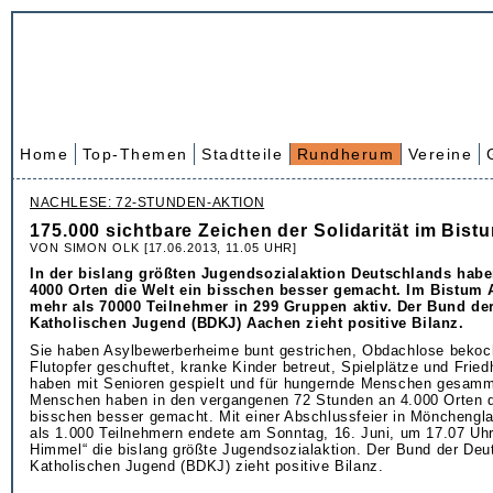
Home
Top-Themen
Stadtteile
Rundherum
Vereine
NACHLESE: 72-STUNDEN-AKTION
175.000 sichtbare Zeichen der Solidarität im Bis
VON SIMON OLK [17.06.2013, 11.05 UHR]
In der bislang größten Jugendsozialaktion Deutschlands hab
4000 Orten die Welt ein bisschen besser gemacht. Im Bistum
mehr als 70000 Teilnehmer in 299 Gruppen aktiv. Der Bund de
Katholischen Jugend (BDKJ) Aachen zieht positive Bilanz.
Sie haben Asylbewerberheime bunt gestrichen, Obdachlose bekoch
Flutopfer geschuftet, kranke Kinder betreut, Spielplätze und Friedh
haben mit Senioren gespielt und für hungernde Menschen gesamm
Menschen haben in den vergangenen 72 Stunden an 4.000 Orten d
bisschen besser gemacht. Mit einer Abschlussfeier in Mönchengl
als 1.000 Teilnehmern endete am Sonntag, 16. Juni, um 17.07 Uhr
Himmel“ die bislang größte Jugendsozialaktion. Der Bund der De
Katholischen Jugend (BDKJ) zieht positive Bilanz.