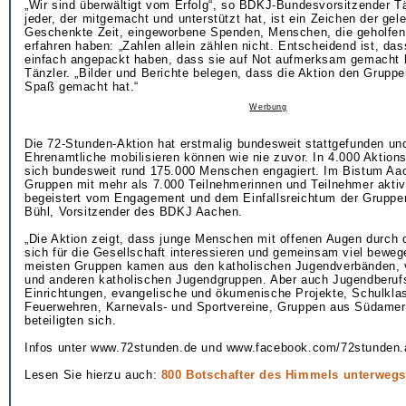
„Wir sind überwältigt vom Erfolg“, so BDKJ-Bundesvorsitzender Tä
jeder, der mitgemacht und unterstützt hat, ist ein Zeichen der gele
Geschenkte Zeit, eingeworbene Spenden, Menschen, die geholfen, 
erfahren haben: „Zahlen allein zählen nicht. Entscheidend ist, d
einfach angepackt haben, dass sie auf Not aufmerksam gemacht 
Tänzler. „Bilder und Berichte belegen, dass die Aktion den Gruppe
Spaß gemacht hat.“
Werbung
Die 72-Stunden-Aktion hat erstmalig bundesweit stattgefunden und
Ehrenamtliche mobilisieren können wie nie zuvor. In 4.000 Aktio
sich bundesweit rund 175.000 Menschen engagiert. Im Bistum Aa
Gruppen mit mehr als 7.000 Teilnehmerinnen und Teilnehmer aktiv.
begeistert vom Engagement und dem Einfallsreichtum der Gruppen
Bühl, Vorsitzender des BDKJ Aachen.
„Die Aktion zeigt, dass junge Menschen mit offenen Augen durch 
sich für die Gesellschaft interessieren und gemeinsam viel beweg
meisten Gruppen kamen aus den katholischen Jugendverbänden, 
und anderen katholischen Jugendgruppen. Aber auch Jugendberufs
Einrichtungen, evangelische und ökumenische Projekte, Schulkla
Feuerwehren, Karnevals- und Sportvereine, Gruppen aus Südameri
beteiligten sich.
Infos unter www.72stunden.de und www.facebook.com/72stunden.
Lesen Sie hierzu auch:
800 Botschafter des Himmels unterweg