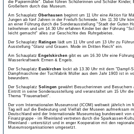
die Papiermühle". Dabei führen Schülerinnen und Schüler Kinder, 
Großeltern durch das Museum.
Am Schauplatz
Oberhausen
beginnt um 11 Uhr eine Aktion für M
Jungen ab fünf Jahren in der Freiluft-Schmiede. Um 11.30 Uhr kön
an einer Führung durch die Sonderausstellung "Stadt der Guten H
teilnehmen und um 14.30 Uhr erfahren Kinder bei der Führung "Sch
leicht gemacht" alles zur Geschichte des Ruhrgebietes.
Der Schauplatz
Ratingen
lädt um 11 Uhr und um 13 Uhr zu Führu
Ausstellung "Glanz und Grauen. Mode im Dritten Reich" ein.
Am Schauplatz
Engelskirchen
gibt es um 16.30 Uhr eine Führun
Wasserkraftwerk Ermen & Engels.
Der Schauplatz
Euskirchen
lockt ab 13.30 Uhr mit dem "Dampf-S
Dampfmaschine der Tuchfabrik Müller aus dem Jahr 1903 ist in vo
bewundern.
Der Schauplatz
Solingen
gewährt Besucherinnen und Besuchern a
Eintritt in seine Sonderausstellung und veranstaltet um 15 Uhr d
Thema "Frauenarbeit".
Der vom Internationalen Museumsrat (ICOM) weltweit jährlich im 
Tag will auf die Bedeutung und Vielfalt der Museen aufmerksam 
Deutschland wird der Internationale Museumstag bundesweit von 
Finanzgruppe - im Rheinland vertreten durch die Sparkassen-Kultu
Rheinland - unterstützt und in enger Kooperation mit den regional
Museumsorganisationen umgesetzt.