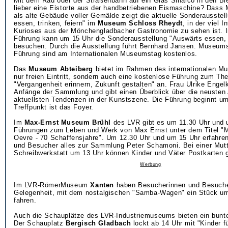
Mit dem Rad oder der Straßenbahn auf ein Glas Sinalco in den Bi
lieber eine Eistorte aus der handbetriebenen Eismaschine? Dass
als alte Gebäude voller Gemälde zeigt die aktuelle Sonderausstel
essen, trinken, feiern" im
Museum Schloss Rheydt
, in der viel 
Kurioses aus der Mönchengladbacher Gastronomie zu sehen ist. I
Führung kann um 15 Uhr die Sonderausstellung "Auswärts essen, t
besuchen. Durch die Ausstellung führt Bernhard Jansen. Museumse
Führung sind am Internationalen Museumstag kostenlos.
Das
Museum Abteiberg
bietet im Rahmen des internationalen M
nur freien Eintritt, sondern auch eine kostenlose Führung zum T
"Vergangenheit erinnern, Zukunft gestalten" an. Frau Ulrike Engelk
Anfänge der Sammlung und gibt einen Überblick über die neusten
aktuellsten Tendenzen in der Kunstszene. Die Führung beginnt um
Treffpunkt ist das Foyer.
Im
Max-Ernst Museum Brühl
des LVR gibt es um 11.30 Uhr und 
Führungen zum Leben und Werk von Max Ernst unter dem Titel "M
Oevre - 70 Schaffensjahre". Um 12.30 Uhr und um 15 Uhr erfahre
und Besucher alles zur Sammlung Peter Schamoni. Bei einer Mutt
Schreibwerkstatt um 13 Uhr können Kinder und Väter Postkarten g
Werbung
Im LVR-RömerMuseum
Xanten
haben Besucherinnen und Besuche
Gelegenheit, mit dem nostalgischen "Samba-Wagen" ein Stück 
fahren.
Auch die Schauplätze des LVR-Industriemuseums bieten ein bun
Der Schauplatz
Bergisch Gladbach
lockt ab 14 Uhr mit "Kinder f