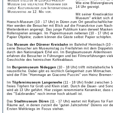
Museen stellten im Leopold-Hoesch-
Wie eine Bleiverglasung
Museum das vielfältige Programm der
14 Uhr gezeigt.
zwölf Kulturhäuser zum Internationalen
Museumstag am 12. Mai vor.
Mit seiner Kreativakti
Museum" erklärt sich 
Hoesch-Museum (10 - 17 Uhr) in Düren zum Ort gesellschaftlicher
Hier werden die Besucher mit Blick auf die Finanzkrise zum Nach
Weiterdenken angeregt. Das junge Publikum kann derweil Masken 
Rollenspielen anregen. Im Papiermuseum nebenan (10 - 17 Uhr) e
Papier Objekte; zudem können die Gäste selbst Papier schöpfen.
Das
Museum der Dürener Kreisbahn
im Bahnhof Heimbach (10 - 
seine Besucher am Museumstag zu Freifahrten mit dem Doppels
durch den Nationalpark Eifel ein. Im Bergbaumuseum Aldenhoven (
erfahren die Besucher in Führungen und bei Filmvorführungen viel
Geschichte des heimischen Kohleabbaus.
Im
Burgenmuseum Nideggen
(10 - 18 Uhr) trifft mittelalterliche
neuzeitliche. Dabei gibt es reichlich Gelegenheit zum Mitmachen.
wird der Film "Hommage an Giacomo Puccini" von Heinz Bremen v
Im
Töpfereimuseum Langerwehe
(11 - 18 Uhr) findet zwischen 1
freies Töpfern für Groß und Klein statt. Durch die Dauer- und Son
wird ab 13 Uhr geführt. Hier zeigen renommierte Keramiker, dass 
des "Salzbrandes" noch immer hoch aktuell ist.
Das
Stadtmuseum Düren
(11 - 17 Uhr) wartet mit Rallyes für Fam
Räume auf, in denen zurzeit die "guten Jahrzehnte" Dürens vor 
Ersten Weltkriegs im Focus stehen.