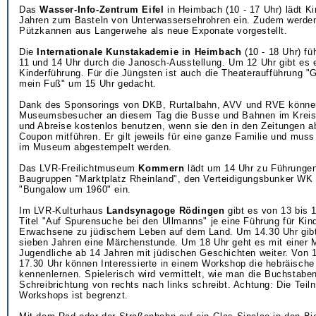
Das
Wasser-Info-Zentrum Eifel
in Heimbach (10 - 17 Uhr) lädt Ki
Jahren zum Basteln von Unterwassersehrohren ein. Zudem werden
Pützkannen aus Langerwehe als neue Exponate vorgestellt.
Die
Internationale Kunstakademie in Heimbach
(10 - 18 Uhr) f
11 und 14 Uhr durch die Janosch-Ausstellung. Um 12 Uhr gibt es 
Kinderführung. Für die Jüngsten ist auch die Theateraufführung "G
mein Fuß" um 15 Uhr gedacht.
Dank des Sponsorings von DKB, Rurtalbahn, AVV und RVE könne
Museumsbesucher an diesem Tag die Busse und Bahnen im Kreis D
und Abreise kostenlos benutzen, wenn sie den in den Zeitungen 
Coupon mitführen. Er gilt jeweils für eine ganze Familie und muss
im Museum abgestempelt werden.
Das LVR-Freilichtmuseum
Kommern
lädt um 14 Uhr zu Führungen
Baugruppen "Marktplatz Rheinland", den Verteidigungsbunker WK 
"Bungalow um 1960" ein.
Im LVR-Kulturhaus
Landsynagoge Rödingen
gibt es von 13 bis 
Titel "Auf Spurensuche bei den Ullmanns" je eine Führung für Kin
Erwachsene zu jüdischem Leben auf dem Land. Um 14.30 Uhr gibt
sieben Jahren eine Märchenstunde. Um 18 Uhr geht es mit einer 
Jugendliche ab 14 Jahren mit jüdischen Geschichten weiter. Von 1
17.30 Uhr können Interessierte in einem Workshop die hebräisch
kennenlernen. Spielerisch wird vermittelt, wie man die Buchstaben
Schreibrichtung von rechts nach links schreibt. Achtung: Die Tei
Workshops ist begrenzt.