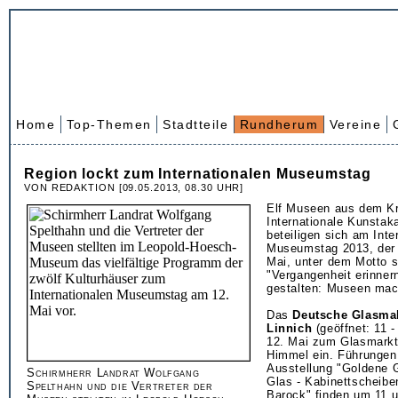
Home
Top-Themen
Stadtteile
Rundherum
Vereine
Region lockt zum Internationalen Museumstag
VON REDAKTION [09.05.2013, 08.30 UHR]
Elf Museen aus dem Kr
Internationale Kunsta
beteiligen sich am Inte
Museumstag 2013, der
Mai, unter dem Motto s
"Vergangenheit erinner
gestalten: Museen mac
Das
Deutsche Glasma
Linnich
(geöffnet: 11 -
12. Mai zum Glasmarkt
Himmel ein. Führungen
Ausstellung "Goldene 
Schirmherr Landrat Wolfgang
Glas - Kabinettscheibe
Spelthahn und die Vertreter der
Barock" finden um 11 u