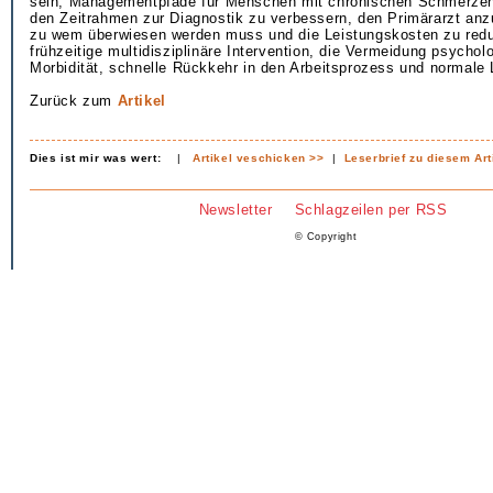
sein, Managementpfade für Menschen mit chronischen Schmerzen 
den Zeitrahmen zur Diagnostik zu verbessern, den Primärarzt anz
zu wem überwiesen werden muss und die Leistungskosten zu redu
frühzeitige multidisziplinäre Intervention, die Vermeidung psychol
Morbidität, schnelle Rückkehr in den Arbeitsprozess und normale 
Zurück zum
Artikel
Dies ist mir was wert:
|
Artikel veschicken >>
|
Leserbrief zu diesem Art
Newsletter
Schlagzeilen per RSS
© Copyright