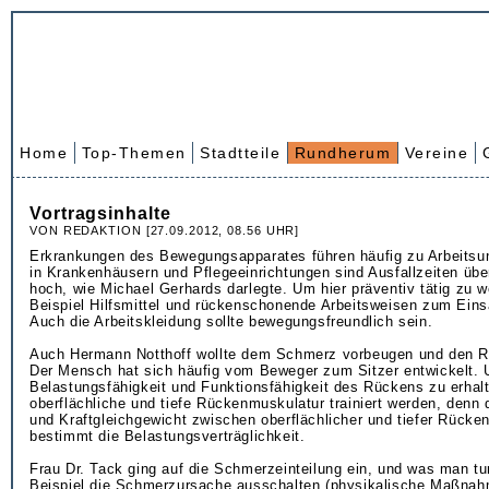
Home
Top-Themen
Stadtteile
Rundherum
Vereine
Vortragsinhalte
VON REDAKTION [27.09.2012, 08.56 UHR]
Erkrankungen des Bewegungsapparates führen häufig zu Arbeitsun
in Krankenhäusern und Pflegeeinrichtungen sind Ausfallzeiten übe
hoch, wie Michael Gerhards darlegte. Um hier präventiv tätig zu 
Beispiel Hilfsmittel und rückenschonende Arbeitsweisen zum Ein
Auch die Arbeitskleidung sollte bewegungsfreundlich sein.
Auch Hermann Notthoff wollte dem Schmerz vorbeugen und den R
Der Mensch hat sich häufig vom Beweger zum Sitzer entwickelt. 
Belastungsfähigkeit und Funktionsfähigkeit des Rückens zu erhal
oberflächliche und tiefe Rückenmuskulatur trainiert werden, denn 
und Kraftgleichgewicht zwischen oberflächlicher und tiefer Rücke
bestimmt die Belastungsverträglichkeit.
Frau Dr. Tack ging auf die Schmerzeinteilung ein, und was man t
Beispiel die Schmerzursache ausschalten (physikalische Maßnah