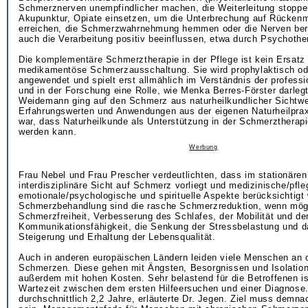
Schmerznerven unempfindlicher machen, die Weiterleitung stoppe
Akupunktur, Opiate einsetzen, um die Unterbrechung auf Rücken
erreichen, die Schmerzwahrnehmung hemmen oder die Nerven be
auch die Verarbeitung positiv beeinflussen, etwa durch Psychothe
Die komplementäre Schmerztherapie in der Pflege ist kein Ersatz 
medikamentöse Schmerzausschaltung. Sie wird prophylaktisch od
angewendet und spielt erst allmählich im Verständnis der professi
und in der Forschung eine Rolle, wie Menka Berres-Förster darlegt
Weidemann ging auf den Schmerz aus naturheilkundlicher Sichtwe
Erfahrungswerten und Anwendungen aus der eigenen Naturheilpraxi
war, dass Naturheilkunde als Unterstützung in der Schmerztherapi
werden kann.
Werbung
Frau Nebel und Frau Prescher verdeutlichten, dass im stationären
interdisziplinäre Sicht auf Schmerz vorliegt und medizinische/pfle
emotionale/psychologische und spirituelle Aspekte berücksichtigt 
Schmerzbehandlung sind die rasche Schmerzreduktion, wenn mög
Schmerzfreiheit, Verbesserung des Schlafes, der Mobilität und de
Kommunikationsfähigkeit, die Senkung der Stressbelastung und d
Steigerung und Erhaltung der Lebensqualität.
Auch in anderen europäischen Ländern leiden viele Menschen an 
Schmerzen. Diese gehen mit Ängsten, Besorgnissen und Isolation
außerdem mit hohen Kosten. Sehr belastend für die Betroffenen is
Wartezeit zwischen dem ersten Hilfeersuchen und einer Diagnose.
durchschnittlich 2,2 Jahre, erläuterte Dr. Jegen. Ziel muss demn