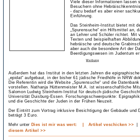
Viele dieser Informationen lassen 
Besuchern ohne Hebräischkenntniss
- dazu bedarf es aber einer sachk
Einführung.
Das Steinheim-Institut bietet mit 
„Spurensuche“ ein Hilfsmittel an, 
an Lehrer und Schüler richtet. Mit 
Texten und beispielhaften Abbildu
hebräische und deutsche Grabinsch
aber auch die besondere Art der D
Beerdigungswesen im Judentum erl
Werbung
Außerdem hat das Institut in den letzten Jahren die epigraphisch
„epidat“ aufgebaut, in der bisher 61 jüdische Friedhöfe in NRW do
Die Referentin wird die Website „Spurensuche“ und die Datenbank 
vorstellen. Nathanja Hüttenmeister M.A. ist wissenschaftliche Mit
Salomon Ludwig Steinheim-Institut für deutsch-jüdische Geschich
Universität Duisburg-Essen. Forschungsschwerpunkte: Epigraphi
und die Geschichte der Juden in der Frühen Neuzeit.
Der Eintritt zum Vortrag inklusive Besichtigung der Gebäude und 
beträgt 3 Euro.
Mehr unter
Dies ist mir was wert:
|
Artikel veschicken >>
diesem Artikel >>