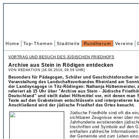
Home
Top-Themen
Stadtteile
Rundherum
Vereine
VORTRAG UND BESUCH DES JÜDISCHEN FRIEDHOFS
Archive aus Stein in Rödigen entdecken
VON REDAKTION [16.06.2010, 09.59 UHR]
Besonders für Pädagogen, Schüler und Geschichtsforscher int
Veranstaltung des Landschaftsverbandes Rheinland am Sonntag
der Landsynagoge in Titz-Rödingen: Nathanja Hüttenmeister, 
referiert ab 15 Uhr über "Archive aus Stein - Jüdische Friedhö
Deutschland" und stellt dabei Hilfsmittel vor, mit denen man
Texte auf den Grabsteinen entschlüsseln und interpretieren k
Anschließend wird der jüdische Friedhof des Ortes besucht.
Jüdische Friedhöfe sind oft die ei
sichtbaren Zeugnisse einer über m
Jahrhunderte existierenden jüdisc
Inschriften und Symbole auf den G
enthalten zahlreiche Informationen
der Gemeinde und zum Leben einz