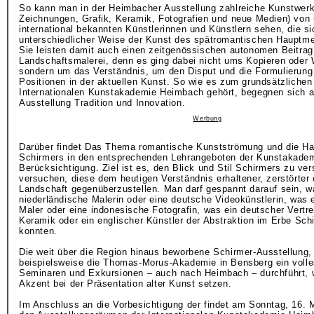
So kann man in der Heimbacher Ausstellung zahlreiche Kunstwer
Zeichnungen, Grafik, Keramik, Fotografien und neue Medien) von 
international bekannten Künstlerinnen und Künstlern sehen, die si
unterschiedlicher Weise der Kunst des spätromantischen Hauptme
Sie leisten damit auch einen zeitgenössischen autonomen Beitrag
Landschaftsmalerei, denn es ging dabei nicht ums Kopieren oder 
sondern um das Verständnis, um den Disput und die Formulierung
Positionen in der aktuellen Kunst. So wie es zum grundsätzlichen
Internationalen Kunstakademie Heimbach gehört, begegnen sich a
Ausstellung Tradition und Innovation.
Werbung
Darüber findet Das Thema romantische Kunstströmung und die Ha
Schirmers in den entsprechenden Lehrangeboten der Kunstakade
Berücksichtigung. Ziel ist es, den Blick und Stil Schirmers zu ve
versuchen, diese dem heutigen Verständnis erhaltener, zerstörter 
Landschaft gegenüberzustellen. Man darf gespannt darauf sein, w
niederländische Malerin oder eine deutsche Videokünstlerin, was e
Maler oder eine indonesische Fotografin, was ein deutscher Vertret
Keramik oder ein englischer Künstler der Abstraktion im Erbe Sc
konnten.
Die weit über die Region hinaus beworbene Schirmer-Ausstellung,
beispielsweise die Thomas-Morus-Akademie in Bensberg ein voll
Seminaren und Exkursionen – auch nach Heimbach – durchführt, 
Akzent bei der Präsentation alter Kunst setzen.
Im Anschluss an die Vorbesichtigung der findet am Sonntag, 16. 