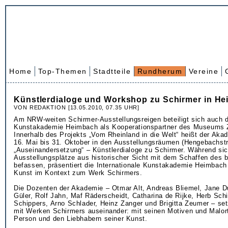
Home
Top-Themen
Stadtteile
Rundherum
Vereine
Künstlerdialoge und Workshop zu Schirmer in H
VON REDAKTION [13.05.2010, 07.35 UHR]
Am NRW-weiten Schirmer-Ausstellungsreigen beteiligt sich auch di
Kunstakademie Heimbach als Kooperationspartner des Museums Zi
Innerhalb des Projekts „Vom Rheinland in die Welt“ heißt der Aka
16. Mai bis 31. Oktober in den Ausstellungsräumen (Hengebachst
„Auseinandersetzung“ – Künstlerdialoge zu Schirmer. Während sic
Ausstellungsplätze aus historischer Sicht mit dem Schaffen des 
befassen, präsentiert die Internationale Kunstakademie Heimbach
Kunst im Kontext zum Werk Schirmers.
Die Dozenten der Akademie – Otmar Alt, Andreas Bliemel, Jane 
Güler, Rolf Jahn, Maf Räderscheidt, Catharina de Rijke, Herb Schi
Schippers, Arno Schlader, Heinz Zanger und Brigitta Zeumer – se
mit Werken Schirmers auseinander: mit seinen Motiven und Malort
Person und den Liebhabern seiner Kunst.