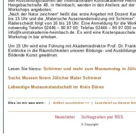
den Ausstellungsräumen der Internationalen Kunstakademie Heim
Hengebachstraße 48, in Heimbach, werden in den Ateliers auf der
Workshops angeboten:
„Nach der Natur zeichnen“ heißt das erste Angebot mit Dozent Ka
bis 15 Uhr und die „Malerische Auseinandersetzung mit Schirmer“
Räderscheidt folgt von 16 bis 18 Uhr. Eine Anmeldung für die Wor
notwendig Telefon 02446 – 80 97 00; Telefax 02446 – 80 97 030 o
info@kunstakademie-heimbach.de. Es wird eine Kostenpauschale 
Workshop in bar erhoben.
Um 15 Uhr wird eine Führung mit Akademiedirektor Prof. Dr. Fran
Einblicke in die Räumlichkeiten unserer Bildungs- und Ausbildungs
Bildende Kunst gewähren.
Lesen Sie hierzu:
Schirmer und mehr zum Museumstag in Jüli
Sechs Museen feiern Jülicher Maler Schirmer
Lebendige Museumslandschaft im Kreis Düren
Dies ist mir was wert:
|
Artikel veschicken >>
|
Leserbrief zu diesem Art
Newsletter
Schlagzeilen per RSS
© Copyright