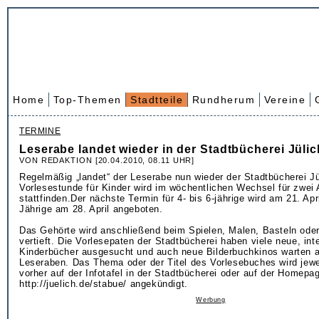
Home
Top-Themen
Stadtteile
Rundherum
Vereine
TERMINE
Leserabe landet wieder in der Stadtbücherei Jülic
VON REDAKTION [20.04.2010, 08.11 UHR]
Regelmäßig „landet“ der Leserabe nun wieder der Stadtbücherei Jü
Vorlesestunde für Kinder wird im wöchentlichen Wechsel für zwei 
stattfinden.Der nächste Termin für 4- bis 6-jährige wird am 21. April
Jährige am 28. April angeboten.
Das Gehörte wird anschließend beim Spielen, Malen, Basteln ode
vertieft. Die Vorlesepaten der Stadtbücherei haben viele neue, int
Kinderbücher ausgesucht und auch neue Bilderbuchkinos warten au
Leseraben. Das Thema oder der Titel des Vorlesebuches wird jew
vorher auf der Infotafel in der Stadtbücherei oder auf der Homepa
http://juelich.de/stabue/ angekündigt.
Werbung