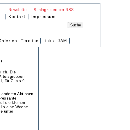
Newsletter
Schlagzeilen per RSS
Kontakt
Impressum
Galerien
Termine
Links
JAM
h
lich. Die
Altersgruppen
, für 7- bis 9-
r anderen Aktionen
eressante
f die kleinen
eils eine Woche
ge unter