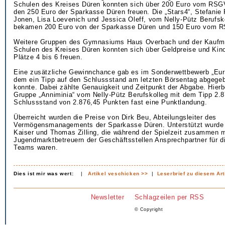
Schulen des Kreises Düren konnten sich über 200 Euro vom RSGV
den 250 Euro der Sparkasse Düren freuen. Die „Stars4“, Stefanie 
Jonen, Lisa Loevenich und Jessica Oleff, vom Nelly-Pütz Berufsko
bekamen 200 Euro von der Sparkasse Düren und 150 Euro vom 
Weitere Gruppen des Gymnasiums Haus Overbach und der Kaufm
Schulen des Kreises Düren konnten sich über Geldpreise und Kino
Plätze 4 bis 6 freuen.
Eine zusätzliche Gewinnchance gab es im Sonderwettbewerb „Eur
dem ein Tipp auf den Schlussstand am letzten Börsentag abgege
konnte. Dabei zählte Genauigkeit und Zeitpunkt der Abgabe. Hierb
Gruppe „Anniminia“ vom Nelly-Pütz Berufskolleg mit dem Tipp 2.8
Schlussstand von 2.876,45 Punkten fast eine Punktlandung.
Überreicht wurden die Preise von Dirk Beu, Abteilungsleiter des
Vermögensmanagements der Sparkasse Düren. Unterstützt wurde 
Kaiser und Thomas Zilling, die während der Spielzeit zusammen m
Jugendmarktbetreuern der Geschäftsstellen Ansprechpartner für d
Teams waren.
Dies ist mir was wert:
|
Artikel veschicken >>
|
Leserbrief zu diesem Art
Newsletter
Schlagzeilen per RSS
© Copyright