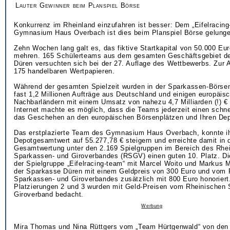
Lauter Gewinner beim Planspiel Börse
Konkurrenz im Rheinland einzufahren ist besser: Dem „Eifelracin
Gymnasium Haus Overbach ist dies beim Planspiel Börse gelung
Zehn Wochen lang galt es, das fiktive Startkapital von 50.000 Eur
mehren. 165 Schülerteams aus dem gesamten Geschäftsgebiet d
Düren versuchten sich bei der 27. Auflage des Wettbewerbs. Zur
175 handelbaren Wertpapieren.
Während der gesamten Spielzeit wurden in der Sparkassen-Börsen
fast 1,2 Millionen Aufträge aus Deutschland und einigen europäis
Nachbarländern mit einem Umsatz von nahezu 4,7 Milliarden (!) €
Internet machte es möglich, dass die Teams jederzeit einen schnel
das Geschehen an den europäischen Börsenplätzen und Ihren Dep
Das erstplazierte Team des Gymnasium Haus Overbach, konnte i
Depotgesamtwert auf 55.277,78 € steigern und erreichte damit in 
Gesamtwertung unter den 2.169 Spielgruppen im Bereich des Rhe
Sparkassen- und Giroverbandes (RSGV) einen guten 10. Platz. Di
der Spielgruppe „Eifelracing-team“ mit Marcel Woito und Markus M
der Sparkasse Düren mit einem Geldpreis von 300 Euro und vom 
Sparkassen- und Giroverbandes zusätzlich mit 800 Euro honoriert
Platzierungen 2 und 3 wurden mit Geld-Preisen vom Rheinischen
Giroverband bedacht.
Werbung
Mira Thomas und Nina Rüttgers vom „Team Hürtgenwald“ von de