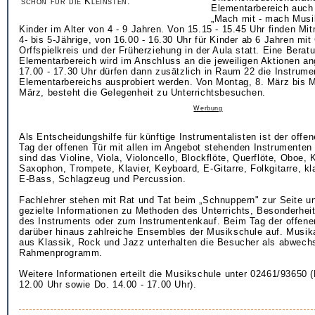
schon für die Kleinsten.
Elementarbereich auch
„Mach mit - mach Musik
Kinder im Alter von 4 - 9 Jahren. Von 15.15 - 15.45 Uhr finden Mi
4- bis 5-Jährige, von 16.00 - 16.30 Uhr für Kinder ab 6 Jahren m
Orffspielkreis und der Früherziehung in der Aula statt. Eine Berat
Elementarbereich wird im Anschluss an die jeweiligen Aktionen a
17.00 - 17.30 Uhr dürfen dann zusätzlich in Raum 22 die Instrume
Elementarbereichs ausprobiert werden. Von Montag, 8. März bis M
März, besteht die Gelegenheit zu Unterrichtsbesuchen.
Werbung
Als Entscheidungshilfe für künftige Instrumentalisten ist der offe
Tag der offenen Tür mit allen im Angebot stehenden Instrumenten 
sind das Violine, Viola, Violoncello, Blockflöte, Querflöte, Oboe, K
Saxophon, Trompete, Klavier, Keyboard, E-Gitarre, Folkgitarre, kl
E-Bass, Schlagzeug und Percussion.
Fachlehrer stehen mit Rat und Tat beim „Schnuppern" zur Seite u
gezielte Informationen zu Methoden des Unterrichts, Besonderhei
des Instruments oder zum Instrumentenkauf. Beim Tag der offenen
darüber hinaus zahlreiche Ensembles der Musikschule auf. Musika
aus Klassik, Rock und Jazz unterhalten die Besucher als abwech
Rahmenprogramm.
Weitere Informationen erteilt die Musikschule unter 02461/93650 (
12.00 Uhr sowie Do. 14.00 - 17.00 Uhr).