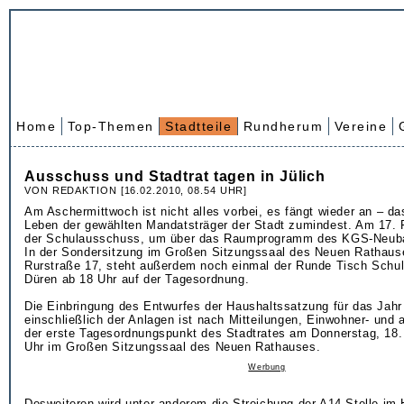
Home
Top-Themen
Stadtteile
Rundherum
Vereine
Ausschuss und Stadtrat tagen in Jülich
VON REDAKTION [16.02.2010, 08.54 UHR]
Am Aschermittwoch ist nicht alles vorbei, es fängt wieder an – da
Leben der gewählten Mandatsträger der Stadt zumindest. Am 17. Fe
der Schulausschuss, um über das Raumprogramm des KGS-Neuba
In der Sondersitzung im Großen Sitzungssaal des Neuen Rathaus
Rurstraße 17, steht außerdem noch einmal der Runde Tisch Schul
Düren ab 18 Uhr auf der Tagesordnung.
Die Einbringung des Entwurfes der Haushaltssatzung für das Jahr
einschließlich der Anlagen ist nach Mitteilungen, Einwohner- und
der erste Tagesordnungspunkt des Stadtrates am Donnerstag, 18.
Uhr im Großen Sitzungssaal des Neuen Rathauses.
Werbung
Desweiteren wird unter anderem die Streichung der A14 Stelle im 