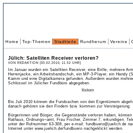
Home
Top-Themen
Stadtteile
Rundherum
Vereine
Jülich: Satelliten Receiver verloren?
VON REDAKTION [03.02.2010, 11.52 UHR]
Im Januar wurden ein Satelliten Receiver, eine Brille, mehrere Ar
Herrenjacke, ein Arbeitshandschuh, ein MP-3-Player, ein Handy (
Kamm und eine Digitalkamera gefunden. Außerdem wurden mehrer
Schlüssel im Jülicher Fundbüro abgegeben.
Werbung
Bis Juli 2010 können die Fundsachen von den Eigentümern abgeh
danach gehören sie den Findern bzw. kommen zur Versteigerung.
Bürgerinnen und Bürger, die Gegenstände verloren haben, können
Rathaus, Ordnungs¬amt, Frau Fischer, Zimmer 7, erkundigen. Tel
unter der Rufnummer 63-308, per e-mail: fundbuero@juelich.de na
Internet unter www.juelich.de/fundbuero nachgeklickt werden.