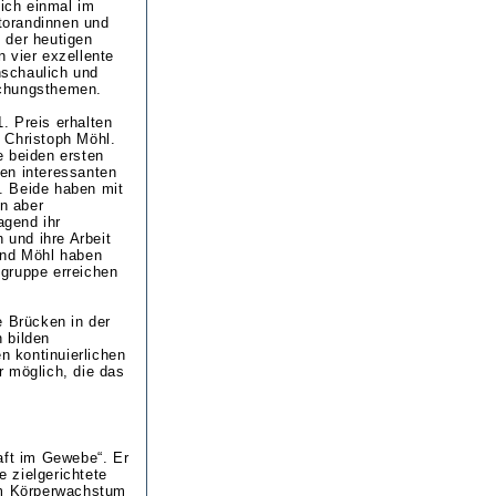
ich einmal im
torandinnen und
 der heutigen
n vier exzellente
nschaulich und
schungsthemen.
. Preis erhalten
d Christoph Möhl.
e beiden ersten
nen interessanten
. Beide haben mit
n aber
agend ihr
und ihre Arbeit
 und Möhl haben
gruppe erreichen
e Brücken in der
 bilden
n kontinuierlichen
r möglich, die das
aft im Gewebe“. Er
e zielgerichtete
eim Körperwachstum