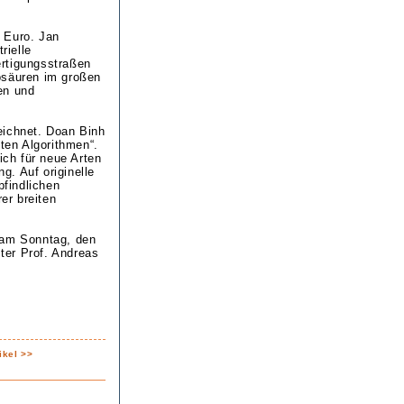
 Euro. Jan
rielle
ertigungsstraßen
osäuren im großen
en und
eichnet. Doan Binh
sten Algorithmen“.
ch für neue Arten
. Auf originelle
pfindlichen
er breiten
 am Sonntag, den
ter Prof. Andreas
ikel >>