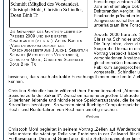
Forschungszentrum Jül
Jahr an ehemalige Dok
Doktoranden vergibt. In
Finalrunde präsentierte
Jungwissenschaftler a
unterhaltsam ihre For
Die Gewinner des Günther-Leibfried-
Jeweils 2000 Euro als 1
Preises 2009 und ihre ersten
Christina Schindler un
Gratulanten (v.l.n.r.): Achim Bachem
Die Jury lobte, dass di
(Vorstandsvorsitzender des
Sieger ihr Thema in ei
Forschungszentrums Jülich), Sebastian
Vortrag verpackt haben
Schmidt (Mitglied des Vorstandes),
verschiedenen Ansätze
Christoph Möhl, Christina Schindler,
gleichermaßen herausr
Doan Binh Tr
Publikum angesprochen 
vorgestellt. Schindler
bewiesen, dass auch abstrakte Forschungsthemen eine breite Ziel
können.
Christina Schindler baute während ihrer Promotionsarbeit „Atomar
Speicherzelle der Zukunft“. Zwischen nanometergroßen Elektroden
Silberionen leitende und nichtleitende Speicherzustände, die keine
Stromfluss benötigen. So werden nicht-flüchtige Computerspeiche
Hoch- und Runterfahren von Rechnern unnötig machen.
Werbung
Christoph Möhl begleitet in seinem Vortrag „Zellen auf Wandersch
beleuchtete die wichtige Rolle von Proteinen in der Zellwand für di
Fortbewegung. Diese ist Grundlage für die Selbstorganisation b