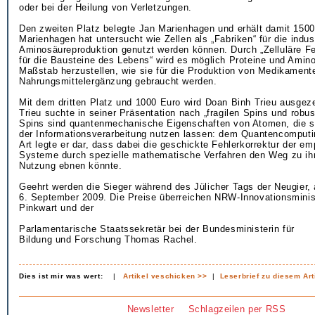
oder bei der Heilung von Verletzungen.
Den zweiten Platz belegte Jan Marienhagen und erhält damit 1500
Marienhagen hat untersucht wie Zellen als „Fabriken“ für die indust
Aminosäureproduktion genutzt werden können. Durch „Zelluläre F
für die Bausteine des Lebens“ wird es möglich Proteine und Amin
Maßstab herzustellen, wie sie für die Produktion von Medikament
Nahrungsmittelergänzung gebraucht werden.
Mit dem dritten Platz und 1000 Euro wird Doan Binh Trieu ausgez
Trieu suchte in seiner Präsentation nach „fragilen Spins und robu
Spins sind quantenmechanische Eigenschaften von Atomen, die si
der Informationsverarbeitung nutzen lassen: dem Quantencomputing
Art legte er dar, dass dabei die geschickte Fehlerkorrektur der em
Systeme durch spezielle mathematische Verfahren den Weg zu ihr
Nutzung ebnen könnte.
Geehrt werden die Sieger während des Jülicher Tags der Neugier,
6. September 2009. Die Preise überreichen NRW-Innovationsminis
Pinkwart und der
Parlamentarische Staatssekretär bei der Bundesministerin für
Bildung und Forschung Thomas Rachel.
Dies ist mir was wert:
|
Artikel veschicken >>
|
Leserbrief zu diesem Art
Newsletter
Schlagzeilen per RSS