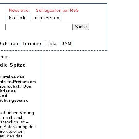
Newsletter
Schlagzeilen per RSS
Kontakt
Impressum
Galerien
Termine
Links
JAM
REIS
die Spitze
austeine des
bfried-Preises am
einschaft. Den
hristina
 und
ziehungsweise
aftlichen Vortrag
 Inhalt auch
ständlich ist –
ie Anforderung des
ro dotierten
ses, den das