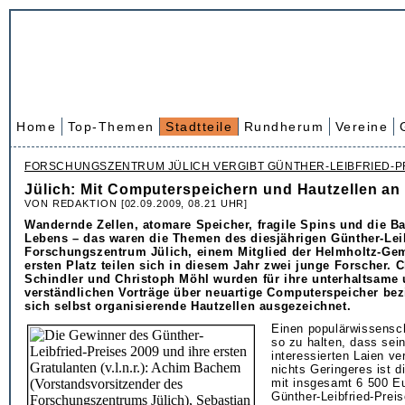
Home
Top-Themen
Stadtteile
Rundherum
Vereine
FORSCHUNGSZENTRUM JÜLICH VERGIBT GÜNTHER-LEIBFRIED-P
Jülich: Mit Computerspeichern und Hautzellen an 
VON REDAKTION [02.09.2009, 08.21 UHR]
Wandernde Zellen, atomare Speicher, fragile Spins und die B
Lebens – das waren die Themen des diesjährigen Günther-Lei
Forschungszentrum Jülich, einem Mitglied der Helmholtz-Gem
ersten Platz teilen sich in diesem Jahr zwei junge Forscher. C
Schindler und Christoph Möhl wurden für ihre unterhaltsame
verständlichen Vorträge über neuartige Computerspeicher be
sich selbst organisierende Hautzellen ausgezeichnet.
Einen populärwissensch
so zu halten, dass sein
interessierten Laien ver
nichts Geringeres ist d
mit insgesamt 6 500 Eu
Günther-Leibfried-Prei