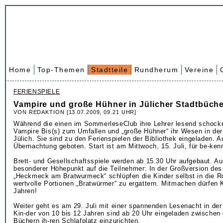
Home
Top-Themen
Stadtteile
Rundherum
Vereine
FERIENSPIELE
Vampire und große Hühner in Jülicher Stadtbüche
VON REDAKTION [13.07.2009, 09.21 UHR]
Während die einen im SommerleseClub ihre Lehrer lesend schocke
Vampire Bis(s) zum Umfallen und „große Hühner“ ihr Wesen in der
Jülich. Sie sind zu den Ferienspielen der Bibliothek eingeladen. 
Übernachtung geboten. Start ist am Mittwoch, 15. Juli, für be-ken
Brett- und Gesellschaftsspiele werden ab 15.30 Uhr aufgebaut. A
besonderer Höhepunkt auf die Teilnehmer: In der Großversion des
„Heckmeck am Bratwurmeck“ schlüpfen die Kinder selbst in die R
wertvolle Portionen „Bratwürmer“ zu ergattern. Mitmachen dürfen 
Jahren!
Weiter geht es am 29. Juli mit einer spannenden Lesenacht in der
Kin-der von 10 bis 12 Jahren sind ab 20 Uhr eingeladen zwischen 
Büchern ih-ren Schlafplatz einzurichten.