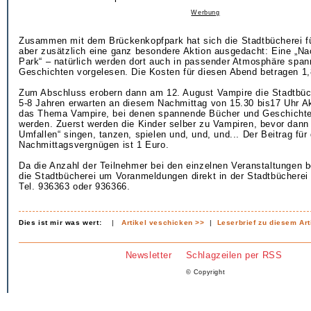
Werbung
Zusammen mit dem Brückenkopfpark hat sich die Stadtbücherei f
aber zusätzlich eine ganz besondere Aktion ausgedacht: Eine „N
Park“ – natürlich werden dort auch in passender Atmosphäre spa
Geschichten vorgelesen. Die Kosten für diesen Abend betragen 1,
Zum Abschluss erobern dann am 12. August Vampire die Stadtbüc
5-8 Jahren erwarten an diesem Nachmittag von 15.30 bis17 Uhr A
das Thema Vampire, bei denen spannende Bücher und Geschicht
werden. Zuerst werden die Kinder selber zu Vampiren, bevor dann 
Umfallen“ singen, tanzen, spielen und, und, und... Der Beitrag für
Nachmittagsvergnügen ist 1 Euro.
Da die Anzahl der Teilnehmer bei den einzelnen Veranstaltungen be
die Stadtbücherei um Voranmeldungen direkt in der Stadtbücherei 
Tel. 936363 oder 936366.
Dies ist mir was wert:
|
Artikel veschicken >>
|
Leserbrief zu diesem Art
Newsletter
Schlagzeilen per RSS
© Copyright