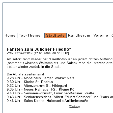
Home
Top-Themen
Stadtteile
Rundherum
Vereine
Fahrten zum Jülicher Friedhof
VON REDAKTION [17.05.2009, 08.35 UHR]
Ab sofort fährt wieder der “Friedhofsbus” an jedem dritten Mittwo
„sammelt zwischen Walramplatz und Saleskirche die Interessierte 
später wieder zurück in die Stadt.
Die Abfahrtszeiten sind
9.28 Uhr - Möbelhaus Berger, Walramplatz
9.30 Uhr - Kirche St. Rochus
9.32 Uhr - Altenzentrum St. Hildegard
9.35 Uhr - Neues Rathaus H-St. Kleine Kö
9.40 Uhr - Seniorenwohnsitz, Linnicher-Berliner Straße
9.43 Uhr - Seniorenresidenz “Albert Eduart Schröder” und “Haus an
9.46 Uhr - Sales Kirche, Haltestelle Artilleriestraße
Werbung