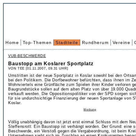
Home
Top-Themen
Stadtteile
Rundherum
Vereine
VUB-BESCHWERDE
Baustopp am Koslarer Sportplatz
VON TEE [01.11.2007, 09.31 UHR]
Umstritten ist der neue Sportplatz in Koslar sowohl bei den Orts
bei den Politikern. Die Dorfbewohner befürchten, dass ihnen im Z
Wohnviertels eine Grünfläche zum Spielen ihrer Kinder verloren ge
Baugrundstücke sollen auf dem alten Platz von über 19.000 Quad
verkauft werden. Die Oppositionspolitiker von der SPD sorgen si
für sie undurchsichtige Finanzierung der neuen Sportanlage von S
Koslar.
Werbung
Völlig unabhängig davon ist jetzt erst einmal Schluss mit dem N
Steffensrott: Ein Baustopp ist verhängt worden. Der Grund: eine
Beschwerde, ein Verstoß gegen die Vergabeordnung, ist beim Krei
Unternehmen sieht sich im Zuschlag an einen Konkurrenten benacht