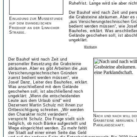
Ruhefrist. Lange wird sie aber nic
Der Bauhof wird nach Zeit und per
die Grabsteine abräumen. Aber es g
Einladung zur Mußestunde
„aus Versicherungstechnischen Gr
auf dem evangelischen
bedient werden müssen“, wie Josef
Friedhof an der Linnicher
Bauhofes, erklärt. Was anschließ
Straße.
Gelände geschehen soll, ist absch
ungeklärt.
Werbung
Der Bauhof wird nach Zeit und
personeller Besetzung die Grabsteine
abräumen. Aber es gibt Arbeiten die „aus
Versicherungstechnischen Gründen
zuerst bedient werden müssen“, wie
Josef Danz, Leiter des Bauhofes, erklärt.
Was anschließend mit dem Gelände
geschehen soll, ist abschließend noch
ungeklärt: „Wenn die entscheidenden
Leute aus dem Urlaub sind“ wird
Dezernent Martin Schulz mit ihnen zur
Ortbesichtigung schreiten. „Wir werden
den Charakter nicht verändern“,
Nach und nach will de
verspricht Schulz. Die Frage stellt sich
Grabsteine abräumen. B
lediglich, ob noch Bänke aufgestellt und
Parklandschaft.
Wege eingerichtet werden. Zu mehr fehlt
der Stadt auf einer einen Seite das Geld