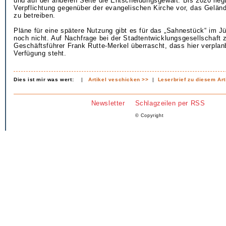
und auf der anderen Seite die Entscheidungsgewalt: Bis 2020 liegt
Verpflichtung gegenüber der evangelischen Kirche vor, das Gelän
zu betreiben.
Pläne für eine spätere Nutzung gibt es für das „Sahnestück“ im Jü
noch nicht. Auf Nachfrage bei der Stadtentwicklungsgesellschaft z
Geschäftsführer Frank Rutte-Merkel überrascht, dass hier verplan
Verfügung steht.
Dies ist mir was wert:
|
Artikel veschicken >>
|
Leserbrief zu diesem Art
Newsletter
Schlagzeilen per RSS
© Copyright