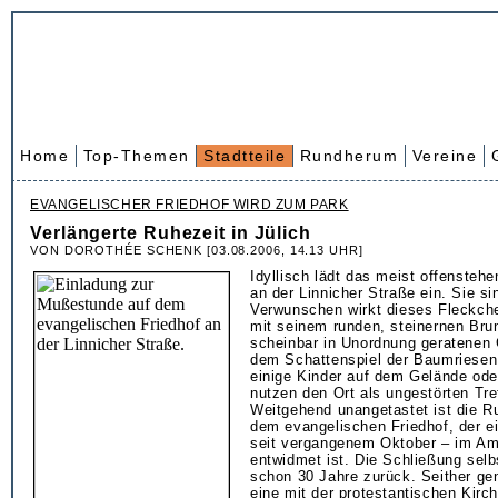
Home
Top-Themen
Stadtteile
Rundherum
Vereine
EVANGELISCHER FRIEDHOF WIRD ZUM PARK
Verlängerte Ruhezeit in Jülich
VON DOROTHÉE SCHENK [03.08.2006, 14.13 UHR]
Idyllisch lädt das meist offensteh
an der Linnicher Straße ein. Sie si
Verwunschen wirkt dieses Fleckche
mit seinem runden, steinernen Bru
scheinbar in Unordnung geratenen 
dem Schattenspiel der Baumriesen.
einige Kinder auf dem Gelände ode
nutzen den Ort als ungestörten Tre
Weitgehend unangetastet ist die R
dem evangelischen Friedhof, der e
seit vergangenem Oktober – im Am
entwidmet ist. Die Schließung selbs
schon 30 Jahre zurück. Seither ge
eine mit der protestantischen Kirch