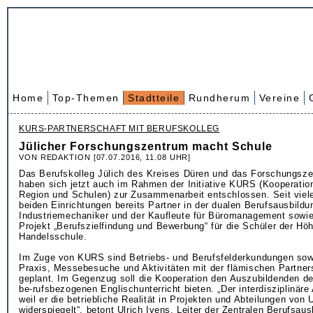
Home
Top-Themen
Stadtteile
Rundherum
Vereine
KURS-PARTNERSCHAFT MIT BERUFSKOLLEG
Jülicher Forschungszentrum macht Schule
VON REDAKTION [07.07.2016, 11.08 UHR]
Das Berufskolleg Jülich des Kreises Düren und das Forschungsze
haben sich jetzt auch im Rahmen der Initiative KURS (Kooperati
Region und Schulen) zur Zusammenarbeit entschlossen. Seit viele
beiden Einrichtungen bereits Partner in der dualen Berufsausbildu
Industriemechaniker und der Kaufleute für Büromanagement sowie
Projekt „Berufszielfindung und Bewerbung“ für die Schüler der Hö
Handelsschule.
Im Zuge von KURS sind Betriebs- und Berufsfelderkundungen sowi
Praxis, Messebesuche und Aktivitäten mit der flämischen Partner
geplant. Im Gegenzug soll die Kooperation den Auszubildenden d
be-rufsbezogenen Englischunterricht bieten. „Der interdisziplinäre 
weil er die betriebliche Realität in Projekten und Abteilungen vo
widerspiegelt“, betont Ulrich Ivens, Leiter der Zentralen Berufsau