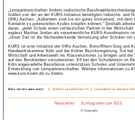
„Lernpartnerschaften fördern realistische Berufswahlentscheidung
Gräfen von der an der KURS-Initiative beteiligten Industrie- und
(IHK) Aachen: „Außerdem sind sie ein gutes Instrument, mit dem B
Kontakte zu potenziellen Azubis knüpfen können.“ Deshalb arbeit
daran, „jeder Schule einen verlässlichen Partner in der Wirtschaft 
ergänzt Martina Jordan als verantwortliche KURS-Koordinatorin im
„Unser Ziel ist die flächendeckende Vernetzung aller Schulen mit 
KURS ist eine Initiative der IHKs Aachen, Bonn/Rhein-Sieg und K
Handwerkskammer Köln und der Kölner Bezirksregierung. Sie hat 
Wirtschaft und Arbeitswelt ins Klassenzimmer zu bringen und die
auf das Berufsleben vorzubereiten. Elf bei den Schulämtern im R
Köln angesiedelte Basisbüros unterstützen Schulen und Unterneh
Entwicklung von Lernpartnerschaften. Weitere Informationen zu K
www.kurs-koeln.de zu finden.
Dies ist mir was wert:
|
Artikel veschicken >>
|
Leserbrief zu diesem Art
Newsletter
Schlagzeilen per RSS
© Copyright