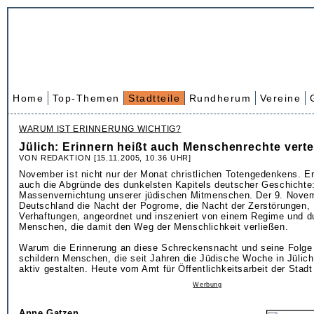
Home
Top-Themen
Stadtteile
Rundherum
Vereine
WARUM IST ERINNERUNG WICHTIG?
Jülich: Erinnern heißt auch Menschenrechte verte
VON REDAKTION [15.11.2005, 10.36 UHR]
November ist nicht nur der Monat christlichen Totengedenkens. Er 
auch die Abgründe des dunkelsten Kapitels deutscher Geschichte:
Massenvernichtung unserer jüdischen Mitmenschen. Der 9. Novemb
Deutschland die Nacht der Pogrome, die Nacht der Zerstörungen,
Verhaftungen, angeordnet und inszeniert von einem Regime und d
Menschen, die damit den Weg der Menschlichkeit verließen.
Warum die Erinnerung an diese Schreckensnacht und seine Folge s
schildern Menschen, die seit Jahren die Jüdische Woche in Jülich
aktiv gestalten. Heute vom Amt für Öffentlichkeitsarbeit der Stadt
Werbung
Anne Gatzen