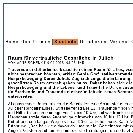
Home
Top-Themen
Stadtteile
Rundherum
Vereine
Raum für vertrauliche Gespräche in Jülich
VON ARNE SCHENK [10.04.2016, 08.06 UHR]
Trauernde und Sterbende bräuchten einen Raum für alles, wa
nicht besprechen könnten, erklärt Gerda Graf, stellvertretend
Hospizbewegung Düren-Jülich. Zugleich zeige die Erfahrung,
geschützten Raum ortsnah geben muss. Daher haben sich die
Hospizbewegung und die Lebens- und Trauerhilfe Düren zus
für Sterbende und Trauernde diesbezüglich ein neues Beratu
unterbreiten.
Als passender Raum fanden die Beteiligten eine Anlaufstelle im e
Jülicher Roncallihauses, Stiftsherrenstraße 12. Trauernde finden 
und Hilfestellungen montags von 17 bis 19 Uhr, schwer kranke un
Menschen sowie deren Angehörige mittwochs von 10 bis 12 Uhr. 
Betroffene den langen Weg bis nach Düren antreten, weiß Karin N
Erfahrung. „Das hält viele davon ab“, meint sie. Gemeinsam mit d
Angela Kersten-Stroh unternimmt sie die Beratungen, unterstützt 