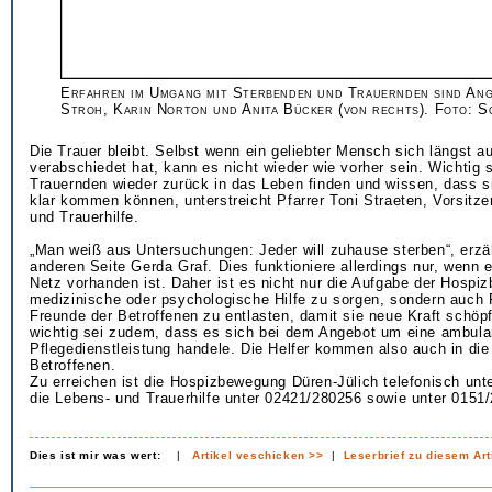
Erfahren im Umgang mit Sterbenden und Trauernden sind Ang
Stroh, Karin Norton und Anita Bücker (von rechts). Foto: S
Die Trauer bleibt. Selbst wenn ein geliebter Mensch sich längst 
verabschiedet hat, kann es nicht wieder wie vorher sein. Wichtig s
Trauernden wieder zurück in das Leben finden und wissen, dass si
klar kommen können, unterstreicht Pfarrer Toni Straeten, Vorsitz
und Trauerhilfe.
„Man weiß aus Untersuchungen: Jeder will zuhause sterben“, erzäh
anderen Seite Gerda Graf. Dies funktioniere allerdings nur, wenn 
Netz vorhanden ist. Daher ist es nicht nur die Aufgabe der Hospi
medizinische oder psychologische Hilfe zu sorgen, sondern auch 
Freunde der Betroffenen zu entlasten, damit sie neue Kraft schö
wichtig sei zudem, dass es sich bei dem Angebot um eine ambula
Pflegedienstleistung handele. Die Helfer kommen also auch in die
Betroffenen.
Zu erreichen ist die Hospizbewegung Düren-Jülich telefonisch unt
die Lebens- und Trauerhilfe unter 02421/280256 sowie unter 0151
Dies ist mir was wert:
|
Artikel veschicken >>
|
Leserbrief zu diesem Art