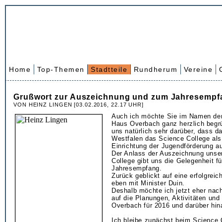
Home
Top-Themen
Stadtteile
Rundherum
Vereine
Grußwort zur Auszeichnung und zum Jahresempf
VON HEINZ LINGEN [03.02.2016, 22.17 UHR]
Auch ich möchte Sie im Namen der
Haus Overbach ganz herzlich begr
uns natürlich sehr darüber, dass d
Westfalen das Science College als 
Einrichtung der Jugendförderung a
Der Anlass der Auszeichnung unse
College gibt uns die Gelegenheit fü
Jahresempfang.
Zurück geblickt auf eine erfolgreic
eben mit Minister Duin.
Deshalb möchte ich jetzt eher nac
auf die Planungen, Aktivitäten und
Overbach für 2016 und darüber hin
Ich bleibe zunächst beim Science 