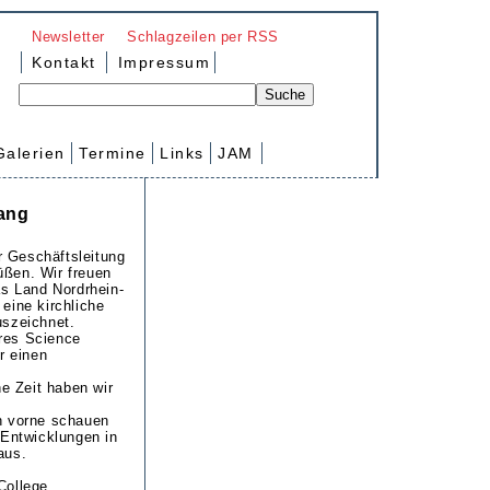
Newsletter
Schlagzeilen per RSS
Kontakt
Impressum
Galerien
Termine
Links
JAM
ang
 Geschäftsleitung
üßen. Wir freuen
as Land Nordrhein-
eine kirchliche
uszeichnet.
res Science
r einen
he Zeit haben wir
h vorne schauen
 Entwicklungen in
aus.
College.