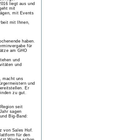
016 liegt aus und
rgeht mit
rägen, mit Events
beit mit Ihnen,
 Wochenende haben.
erminvergabe für
plätze am GHO
stehen und
vitäten und
s, macht uns
ürgermeistern und
reitstellen. Er
inden zu gut.
 Region seit
 Jahr sagen
 und Big-Band:
z von Sales Hof.
attform für den
jetzt Woche schon