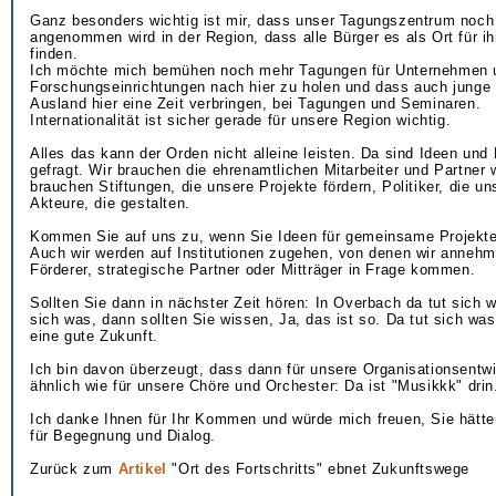
Ganz besonders wichtig ist mir, dass unser Tagungszentrum noc
angenommen wird in der Region, dass alle Bürger es als Ort für ih
finden.
Ich möchte mich bemühen noch mehr Tagungen für Unternehmen 
Forschungseinrichtungen nach hier zu holen und dass auch junge
Ausland hier eine Zeit verbringen, bei Tagungen und Seminaren.
Internationalität ist sicher gerade für unsere Region wichtig.
Alles das kann der Orden nicht alleine leisten. Da sind Ideen un
gefragt. Wir brauchen die ehrenamtlichen Mitarbeiter und Partner w
brauchen Stiftungen, die unsere Projekte fördern, Politiker, die un
Akteure, die gestalten.
Kommen Sie auf uns zu, wenn Sie Ideen für gemeinsame Projekt
Auch wir werden auf Institutionen zugehen, von denen wir annehm
Förderer, strategische Partner oder Mitträger in Frage kommen.
Sollten Sie dann in nächster Zeit hören: In Overbach da tut sich 
sich was, dann sollten Sie wissen, Ja, das ist so. Da tut sich was
eine gute Zukunft.
Ich bin davon überzeugt, dass dann für unsere Organisationsentw
ähnlich wie für unsere Chöre und Orchester: Da ist "Musikkk" drin
Ich danke Ihnen für Ihr Kommen und würde mich freuen, Sie hätte
für Begegnung und Dialog.
Zurück zum
Artikel
"Ort des Fortschritts" ebnet Zukunftswege