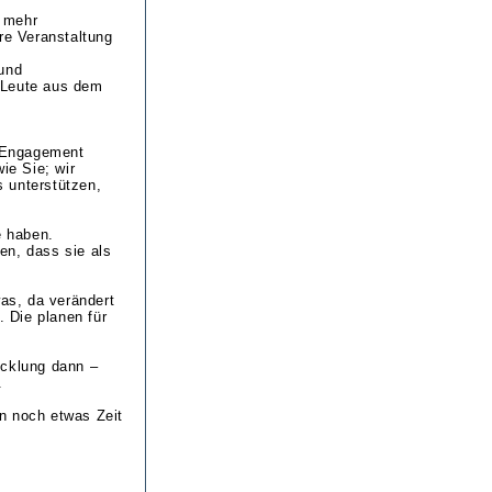
h mehr
re Veranstaltung
und
 Leute aus dem
d Engagement
ie Sie; wir
s unterstützen,
e haben.
en, dass sie als
was, da verändert
. Die planen für
icklung dann –
.
n noch etwas Zeit