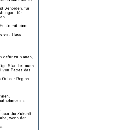
d Behörden, für
chungen, für
hen.
Feste mit einer
eiern: Haus
n dafür zu planen,
tige Standort auch
hl von Patres das
 Ort der Region
önnen,
eitnehmer ins
,
 über die Zukunft
gabe, wenn der
sst