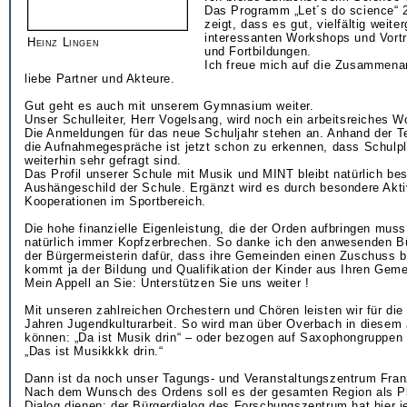
Das Programm „Let´s do science“ 2
zeigt, dass es gut, vielfältig weite
interessanten Workshops und Vort
Heinz Lingen
und Fortbildungen.
Ich freue mich auf die Zusammenar
liebe Partner und Akteure.
Gut geht es auch mit unserem Gymnasium weiter.
Unser Schulleiter, Herr Vogelsang, wird noch ein arbeitsreiches
Die Anmeldungen für das neue Schuljahr stehen an. Anhand der T
die Aufnahmegespräche ist jetzt schon zu erkennen, dass Schul
weiterhin sehr gefragt sind.
Das Profil unserer Schule mit Musik und MINT bleibt natürlich be
Aushängeschild der Schule. Ergänzt wird es durch besondere Akti
Kooperationen im Sportbereich.
Die hohe finanzielle Eigenleistung, die der Orden aufbringen mus
natürlich immer Kopfzerbrechen. So danke ich den anwesenden B
der Bürgermeisterin dafür, dass ihre Gemeinden einen Zuschuss be
kommt ja der Bildung und Qualifikation der Kinder aus Ihren Geme
Mein Appell an Sie: Unterstützen Sie uns weiter !
Mit unseren zahlreichen Orchestern und Chören leisten wir für die
Jahren Jugendkulturarbeit. So wird man über Overbach in diesem
können: „Da ist Musik drin“ – oder bezogen auf Saxophongruppen
„Das ist Musikkkk drin.“
Dann ist da noch unser Tagungs- und Veranstaltungszentrum Fran
Nach dem Wunsch des Ordens soll es der gesamten Region als Pl
Dialog dienen: der Bürgerdialog des Forschungszentrum hat hier 