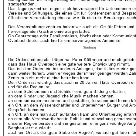
stattgefunden.
Das Tagungszentrum eignet sich hervorragend für Unternehmen un
Vereine und Stiftungen, die einen Ort für Konferenzen und Bespre
öffentliche Veranstaltung ebenso wie für diskrete Beratungen suc
Das Veranstaltungszentrum haben wir auch als Ort für Feiern und 
hervorragenden Gastronomie ausgestattet.
Ob Geburtstage oder Familienfeiern, Hochzeiten oder Kommunionf
Overbach bietet auch hierfür ein hervorragendes Ambiente.
Werbung
Die Ordensleitung als Träger hat Pater Költringer und mich gebete
dass das Haus Overbach eine gute weitere Entwicklung nimmt.
Das ist dem Orden ein besonderes Anliegen, damit dieser einzigar
dann weiter floriert, wenn er wegen der immer geringer werden Za
Zentrum nicht mehr alleine betreiben kann.
Dem Orden ist wichtig, dass auch in 20 Jahren Haus Overbach ein
und für die Region ist,
an dem Schülerinnen und Schüler eine gute Bildung erhalten,
an dem Kinder und Jugendliche Musik machen können,
an dem sie experimentieren und gestalten, forschen und lernen k
ein Ort, an dem Wissenschaftler und Unternehmer, Bürger und Arb
Gespräch kommen,
ein Ort, an dem man auch auftanken kann und Orientierung erfährt
an dem alle Verantwortlichen in Politik und Verwaltung gemeinsam
unserer Region beraten und sie gestalten, eine ganz wichtige Auf
Bergbau jetzt ausläuft
auch ein Ort als die „gute Stube der Region“, wo sich gut feiern lä