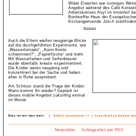
Wider Erwarten war sonniges Wette
Angebot während des Café Kontakt
Arbeitskreises Asyl im Innenhof de
Bonhoeffer-Haus der Evangelische
Kirchengemeinde Jülich stattfinden
Werbung
Auch die Eltern warfen neugierige Blicke
auf die durchgeführten Experimente, wie
„Wassertornado“, „Kann Knete
schwimmen?“, „Papierfische“ und mehr.
Mit Wasserfarben und Seifenblasen
wurde ebenfalls kreativ experimentiert.
Die Kinder waren neugierig und
konzentriert bei der Sache und haben
alles in Ruhe ausprobiert.
Am Schluss stand die Frage der Kinder:
Wann kommt Ihr wieder? Geplant ist
dieses mobile Angebot zukünftig einmal
im Monat.
Dies ist mir was wert:
|
Artikel veschicken >>
|
Leserbrief zu diesem Art
Newsletter
Schlagzeilen per RSS