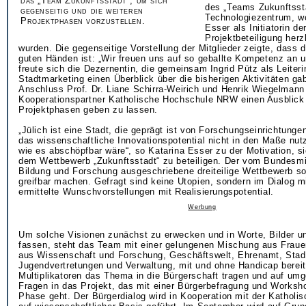
das „Team Zukunftsstadt“, um sich
des „Teams Zukunftsst
gegenseitig und die weiteren
Technologiezentrum, wo
Projektphasen vorzustellen.
Esser als Initiatorin de
Projektbeteiligung herz
wurden. Die gegenseitige Vorstellung der Mitglieder zeigte, dass d
guten Händen ist: „Wir freuen uns auf so geballte Kompetenz an u
freute sich die Dezernentin, die gemeinsam Ingrid Pütz als Leiteri
Stadtmarketing einen Überblick über die bisherigen Aktivitäten ga
Anschluss Prof. Dr. Liane Schirra-Weirich und Henrik Wiegelman
Kooperationspartner Katholische Hochschule NRW einen Ausblick 
Projektphasen geben zu lassen.
„Jülich ist eine Stadt, die geprägt ist von Forschungseinrichtungen
das wissenschaftliche Innovationspotential nicht in den Maße nut
wie es abschöpfbar wäre“, so Katarina Esser zu der Motivation, si
dem Wettbewerb „Zukunftsstadt“ zu beteiligen. Der vom Bundesmi
Bildung und Forschung ausgeschriebene dreiteilige Wettbewerb so
greifbar machen. Gefragt sind keine Utopien, sondern im Dialog m
ermittelte Wunschvorstellungen mit Realisierungspotential.
Werbung
Um solche Visionen zunächst zu erwecken und in Worte, Bilder u
fassen, steht das Team mit einer gelungenen Mischung aus Frau
aus Wissenschaft und Forschung, Geschäftswelt, Ehrenamt, Stad
Jugendvertretungen und Verwaltung, mit und ohne Handicap bereit
Multiplikatoren das Thema in die Bürgerschaft tragen und auf u
Fragen in das Projekt, das mit einer Bürgerbefragung und Worksh
Phase geht. Der Bürgerdialog wird in Kooperation mit der Kathol