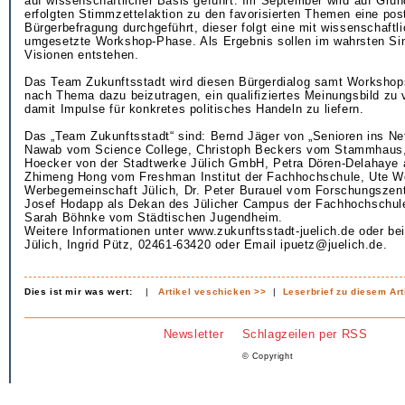
auf wissenschaftlicher Basis geführt. Im September wird auf Grun
erfolgten Stimmzettelaktion zu den favorisierten Themen eine pos
Bürgerbefragung durchgeführt, dieser folgt eine mit wissenschaft
umgesetzte Workshop-Phase. Als Ergebnis sollen im wahrsten Sin
Visionen entstehen.
Das Team Zukunftsstadt wird diesen Bürgerdialog samt Workshops
nach Thema dazu beizutragen, ein qualifiziertes Meinungsbild zu 
damit Impulse für konkretes politisches Handeln zu liefern.
Das „Team Zukunftsstadt“ sind: Bernd Jäger von „Senioren ins Ne
Nawab vom Science College, Christoph Beckers vom Stammhaus, 
Hoecker von der Stadtwerke Jülich GmbH, Petra Dören-Delahaye a
Zhimeng Hong vom Freshman Institut der Fachhochschule, Ute We
Werbegemeinschaft Jülich, Dr. Peter Burauel vom Forschungszent
Josef Hodapp als Dekan des Jülicher Campus der Fachhochschul
Sarah Böhnke vom Städtischen Jugendheim.
Weitere Informationen unter www.zukunftsstadt-juelich.de oder b
Jülich, Ingrid Pütz, 02461-63420 oder Email ipuetz@juelich.de.
Dies ist mir was wert:
|
Artikel veschicken >>
|
Leserbrief zu diesem Art
Newsletter
Schlagzeilen per RSS
© Copyright