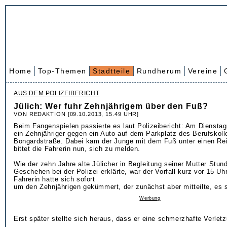
Home
Top-Themen
Stadtteile
Rundherum
Vereine
AUS DEM POLIZEIBERICHT
Jülich: Wer fuhr Zehnjährigem über den Fuß?
VON REDAKTION [09.10.2013, 15.49 UHR]
Beim Fangenspielen passierte es laut Polizeibericht: Am Dienstag
ein Zehnjähriger gegen ein Auto auf dem Parkplatz des Berufskoll
Bongardstraße. Dabei kam der Junge mit dem Fuß unter einen Reif
bittet die Fahrerin nun, sich zu melden.
Wie der zehn Jahre alte Jülicher in Begleitung seiner Mutter Stu
Geschehen bei der Polizei erklärte, war der Vorfall kurz vor 15 Uhr
Fahrerin hatte sich sofort
um den Zehnjährigen gekümmert, der zunächst aber mitteilte, es s
Werbung
Erst später stellte sich heraus, dass er eine schmerzhafte Verletzu